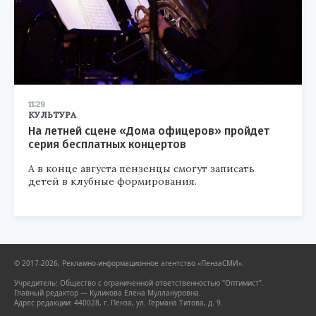
11:29
КУЛЬТУРА
На летней сцене «Дома офицеров» пройдет
серия бесплатных концертов
А в конце августа пензенцы смогут записать
детей в клубные формирования.
© 2017-2026, Рекламно-информационное агентство «ПензаСМИ».
Учредитель: Общество с ограниченной ответственностью "Оптимист".
Главный редактор — Куликова Елена Муллануровна.
Адрес редакции: 440028, г. Пенза, ул. Германа Титова, д. 9.