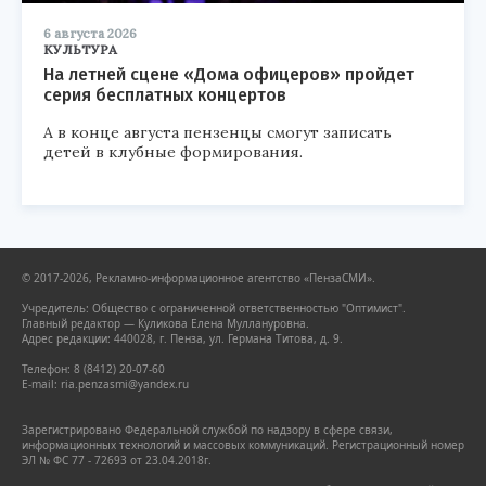
6 августа 2026
КУЛЬТУРА
На летней сцене «Дома офицеров» пройдет
серия бесплатных концертов
А в конце августа пензенцы смогут записать
детей в клубные формирования.
© 2017-2026, Рекламно-информационное агентство «ПензаСМИ».
Учредитель: Общество с ограниченной ответственностью "Оптимист".
Главный редактор — Куликова Елена Муллануровна.
Адрес редакции: 440028, г. Пенза, ул. Германа Титова, д. 9.
Телефон: 8 (8412) 20-07-60
E-mail: ria.penzasmi@yandex.ru
Зарегистрировано Федеральной службой по надзору в сфере связи,
информационных технологий и массовых коммуникаций. Регистрационный номер
ЭЛ № ФС 77 - 72693 от 23.04.2018г.