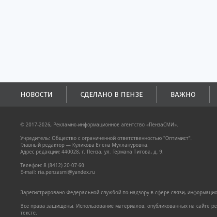
половины налогов
поступлений в
бюджеты всех уровн
НОВОСТИ
СДЕЛАНО В ПЕНЗЕ
ВАЖНО
© 2017-2026, Рекламно-информационное агентство «ПензаСМИ».
Учредитель: Общество с ограниченной ответственностью "Оптимист".
Главный редактор — Куликова Елена Муллануровна.
Адрес редакции: 440028, г. Пенза, ул. Германа Титова, д. 9.
Телефон: 8 (8412) 20-07-60
E-mail: ria.penzasmi@yandex.ru
Зарегистрировано Федеральной службой по надзору в сфере связи, информацион
Все права защищены. Использование материалов, опубликованных на сайте pen
тексте.