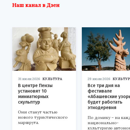
Наш канал в Дзен
31 июля 2026
КУЛЬТУРА
29 июля 2026
КУЛЬТУР
В центре Пензы
Все три дня на
установят 10
фестивале
миниатюрных
«Абашевские узор
скульптур
будет работать
этнодеревня
Они станут частью
нового туристического
По домику – на каж
маршрута.
национально-
культурную автоно