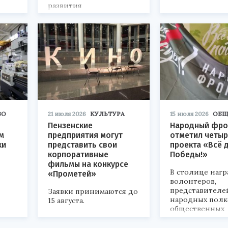
развития
«Технопром-2026».
ВО
21 июля 2026
КУЛЬТУРА
15 июля 2026
ОБЩ
Пензенские
Народный фро
м
предприятия могут
отметил четыр
ки
представить свои
проекта «Всё 
корпоративные
Победы!»
фильмы на конкурсе
В столице наг
«Прометей»
волонтеров,
представителе
Заявки принимаются до
народных полк
15 августа.
общественных
объединений.