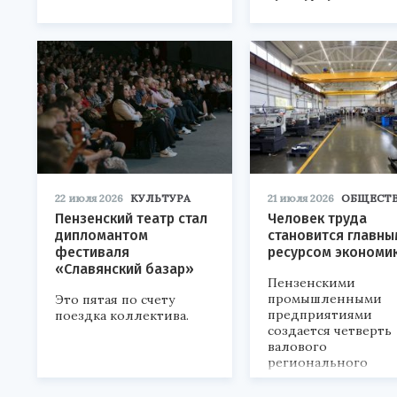
22 июля 2026
КУЛЬТУРА
21 июля 2026
ОБЩЕСТ
Пензенский театр стал
Человек труда
дипломантом
становится главны
фестиваля
ресурсом экономи
«Славянский базар»
Пензенскими
промышленными
Это пятая по счету
предприятиями
поездка коллектива.
создается четверть
валового
регионального
продукта и
обеспечивается до