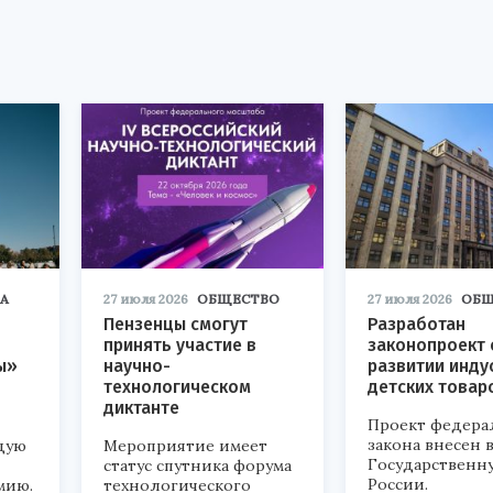
А
27 июля 2026
ОБЩЕСТВО
27 июля 2026
ОБЩ
Пензенцы смогут
Разработан
принять участие в
законопроект 
ы»
научно-
развитии инду
технологическом
детских товар
диктанте
Проект федера
закона внесен 
дую
Мероприятие имеет
Государственн
статус спутника форума
России.
мию.
технологического