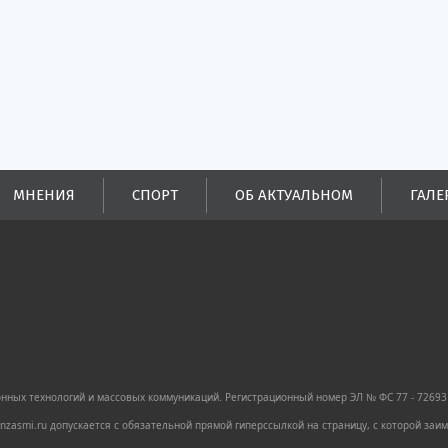
ых
ей.
МНЕНИЯ
СПОРТ
ОБ АКТУАЛЬНОМ
ГАЛЕ
ных технологий и массовых коммуникаций. Регистрационный номер ЭЛ № ФС 77 - 72693 
zasmi.ru допускается с обязательной прямой гиперссылкой на страницу, с которой за