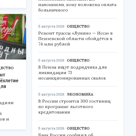
напомнили, кому положена оплата
больничного
5 августа 2026
ОБЩЕСТВО
Ремонт трассы «Лунино — Исса» в
Пензенской области обойдётся в
74 млн рублей
5 августа 2026
ОБЩЕСТВО
В Пензы ищут подрядчика для
ЕСТВО
ликвидации 73
нт
несанкционированных свалок
ёхлетие
для
5 августа 2026
ЭКОНОМИКА
В России строится 300 гостиниц
радили
по программе льготного
кредитования
й
ов и
5 августа 2026
ОБЩЕСТВО
Банк России сообщил об