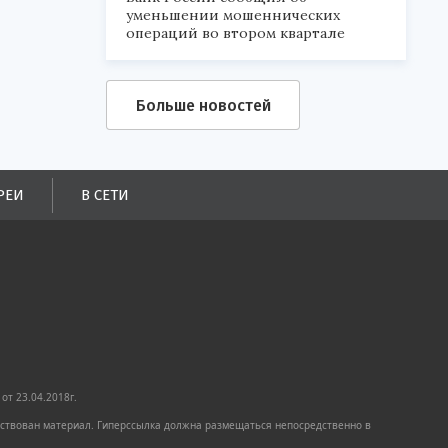
уменьшении мошеннических
операций во втором квартале
Больше новостей
РЕИ
В СЕТИ
от 23.04.2018г.
имствован материал. Гиперссылка должна размещаться непосредственно в