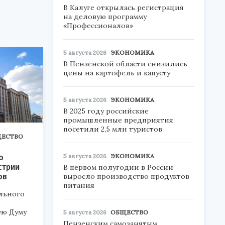
В Калуге открылась регистрация
на деловую программу
«Профессионалов»
5 августа 2026
ЭКОНОМИКА
В Пензенской области снизились
цены на картофель и капусту
5 августа 2026
ЭКОНОМИКА
В 2025 году российские
промышленные предприятия
посетили 2,5 млн туристов
ЕСТВО
5 августа 2026
ЭКОНОМИКА
о
стрии
В первом полугодии в России
ов
выросло производство продуктов
питания
льного
в
ую Думу
5 августа 2026
ОБЩЕСТВО
Пензенским самозанятым