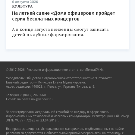
6 августа 2026
КУЛЬТУРА
На летней сцене «Дома офицеров» пройдет
серия бесплатных концертов
А в конце августа пензенцы смогут записать
детей в клубные формирования.
© 2017-2026, Рекламно-информационное агентство «ПензаСМИ».
Учредитель: Общество с ограниченной ответственностью "Оптимист".
Главный редактор — Куликова Елена Муллануровна.
Адрес редакции: 440028, г. Пенза, ул. Германа Титова, д. 9.
Телефон: 8 (8412) 20-07-60
E-mail: ria.penzasmi@yandex.ru
Зарегистрировано Федеральной службой по надзору в сфере связи,
информационных технологий и массовых коммуникаций. Регистрационный номер
ЭЛ № ФС 77 - 72693 от 23.04.2018г.
Все права защищены. Использование материалов, опубликованных на сайте
penzasmi.ru допускается с обязательной прямой гиперссылкой на страницу, с