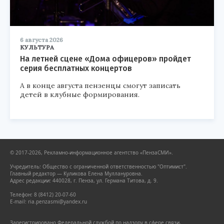
6 августа 2026
КУЛЬТУРА
На летней сцене «Дома офицеров» пройдет
серия бесплатных концертов
А в конце августа пензенцы смогут записать
детей в клубные формирования.
© 2017-2026, Рекламно-информационное агентство «ПензаСМИ».
Учредитель: Общество с ограниченной ответственностью "Оптимист".
Главный редактор — Куликова Елена Муллануровна.
Адрес редакции: 440028, г. Пенза, ул. Германа Титова, д. 9.
Телефон: 8 (8412) 20-07-60
E-mail: ria.penzasmi@yandex.ru
Зарегистрировано Федеральной службой по надзору в сфере связи,