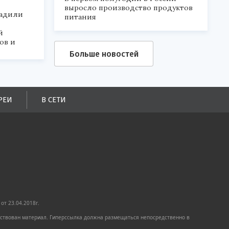
выросло производство продуктов
радили
питания
й
ов и
Больше новостей
РЕИ
В СЕТИ
от 23.04.2018г.
имствован материал. Гиперссылка должна размещаться непосредственно в