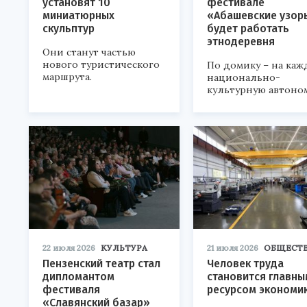
установят 10
фестивале
миниатюрных
«Абашевские узор
скульптур
будет работать
этнодеревня
Они станут частью
нового туристического
По домику – на каж
маршрута.
национально-
культурную автоно
22 июля 2026
КУЛЬТУРА
21 июля 2026
ОБЩЕСТ
Пензенский театр стал
Человек труда
дипломантом
становится главны
фестиваля
ресурсом экономи
«Славянский базар»