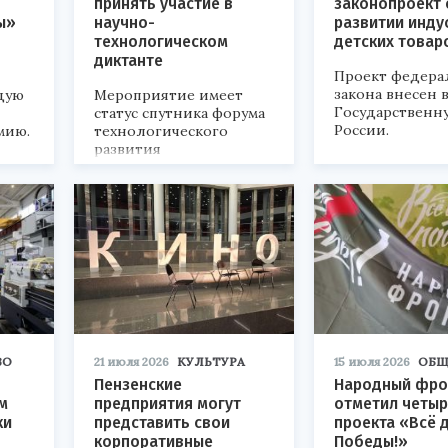
принять участие в
законопроект 
ы»
научно-
развитии инду
технологическом
детских товар
диктанте
Проект федера
закона внесен 
дую
Мероприятие имеет
Государственн
статус спутника форума
России.
мию.
технологического
развития
«Технопром-2026».
ВО
21 июля 2026
КУЛЬТУРА
15 июля 2026
ОБЩ
Пензенские
Народный фро
м
предприятия могут
отметил четыр
ки
представить свои
проекта «Всё 
корпоративные
Победы!»