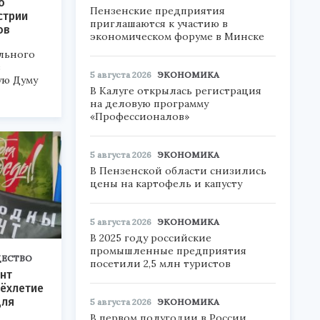
о
Пензенские предприятия
стрии
приглашаются к участию в
ов
экономическом форуме в Минске
льного
в
5 августа 2026
ЭКОНОМИКА
ую Думу
В Калуге открылась регистрация
на деловую программу
«Профессионалов»
5 августа 2026
ЭКОНОМИКА
В Пензенской области снизились
цены на картофель и капусту
5 августа 2026
ЭКОНОМИКА
В 2025 году российские
промышленные предприятия
ЕСТВО
посетили 2,5 млн туристов
нт
ёхлетие
для
5 августа 2026
ЭКОНОМИКА
В первом полугодии в России