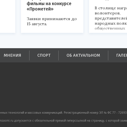
фильмы на конкурсе
В столице наг
«Прометей»
волонтеров,
представителе
Заявки принимаются до
народных полк
15 августа.
общественных
объединений.
ых
ей.
МНЕНИЯ
СПОРТ
ОБ АКТУАЛЬНОМ
ГАЛЕ
ных технологий и массовых коммуникаций. Регистрационный номер ЭЛ № ФС 77 - 72693 
zasmi.ru допускается с обязательной прямой гиперссылкой на страницу, с которой за