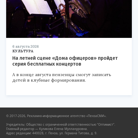
6 августа 2026
КУЛЬТУРА
На летней сцене «Дома офицеров» пройдет
серия бесплатных концертов
А в конце августа пензенцы смогут записать
детей в клубные формирования.
© 2017-2026, Рекламно-информационное агентство «ПензаСМИ».
Учредитель: Общество с ограниченной ответственностью "Оптимист".
Главный редактор — Куликова Елена Муллануровна.
Адрес редакции: 440028, г. Пенза, ул. Германа Титова, д. 9.