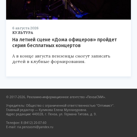
6 августа 2026
КУЛЬТУРА
На летней сцене «Дома офицеров» пройдет
серия бесплатных концертов
А в конце августа пензенцы смогут записать
детей в клубные формирования.
© 2017-2026, Рекламно-информационное агентство «ПензаСМИ».
Учредитель: Общество с ограниченной ответственностью "Оптимист".
Главный редактор — Куликова Елена Муллануровна.
Адрес редакции: 440028, г. Пенза, ул. Германа Титова, д. 9.
Телефон: 8 (8412) 20-07-60
E-mail: ria.penzasmi@yandex.ru