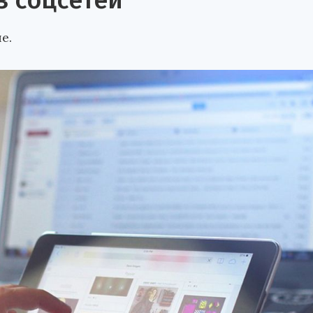
з соцсетей
е.