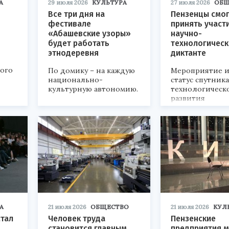
А
29 июля 2026
КУЛЬТУРА
27 июля 2026
ОБЩ
Все три дня на
Пензенцы смог
фестивале
принять участ
«Абашевские узоры»
научно-
будет работать
технологичес
этнодеревня
диктанте
кого
По домику – на каждую
Мероприятие и
национально-
статус спутник
культурную автономию.
технологическ
развития
«Технопром-202
А
21 июля 2026
ОБЩЕСТВО
21 июля 2026
КУЛ
стал
Человек труда
Пензенские
становится главным
предприятия м