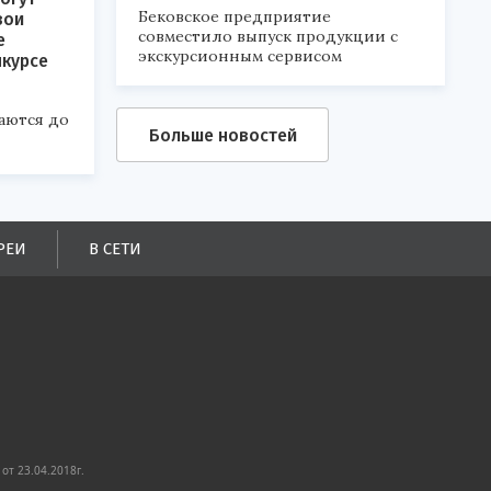
Бековское предприятие
вои
совместило выпуск продукции с
е
экскурсионным сервисом
нкурсе
аются до
Больше новостей
РЕИ
В СЕТИ
от 23.04.2018г.