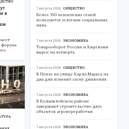
ЕСТВО
ут
7 августа 2026
ОБЩЕСТВО
ие в
Более 350 пензенских семей
пользуются услугами социальных
ком
нянь
меет
7 августа 2026
ЭКОНОМИКА
а форума
Товарооборот России и Киргизии
ого
вырос на четверть
6».
7 августа 2026
ОБЩЕСТВО
В Пензе на улице Карла Маркса на
два дня изменят схему движения
7 августа 2026
ЭКОНОМИКА
В Колышлейском районе
завершают строительство двух
объектов агропереработки
ЬТУРА
7 августа 2026
ЭКОНОМИКА
огут