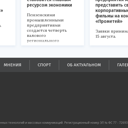
ресурсом экономики
представить с
р»
корпоративны
Пензенскими
фильмы на ко
промышленными
«Прометей»
предприятиями
.
создается четверть
Заявки приним
валового
15 августа.
регионального
продукта и
обеспечивается до
половины налоговых
поступлений в
МНЕНИЯ
СПОРТ
ОБ АКТУАЛЬНОМ
ГАЛЕ
бюджеты всех уровней.
ных технологий и массовых коммуникаций. Регистрационный номер ЭЛ № ФС 77 - 72693 