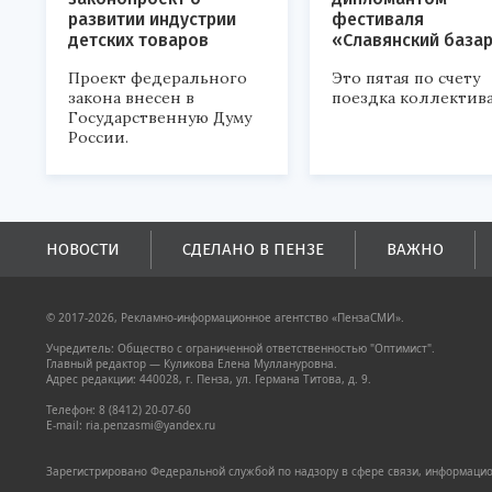
развитии индустрии
фестиваля
детских товаров
«Славянский база
Проект федерального
Это пятая по счету
закона внесен в
поездка коллектива
Государственную Думу
России.
НОВОСТИ
СДЕЛАНО В ПЕНЗЕ
ВАЖНО
© 2017-2026, Рекламно-информационное агентство «ПензаСМИ».
Учредитель: Общество с ограниченной ответственностью "Оптимист".
Главный редактор — Куликова Елена Муллануровна.
Адрес редакции: 440028, г. Пенза, ул. Германа Титова, д. 9.
Телефон: 8 (8412) 20-07-60
E-mail: ria.penzasmi@yandex.ru
Зарегистрировано Федеральной службой по надзору в сфере связи, информацион