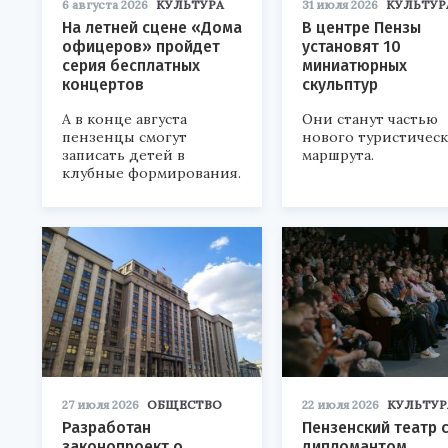
6 августа 2026
КУЛЬТУРА
31 июля 2026
КУЛЬТУР
На летней сцене «Дома
В центре Пензы
офицеров» пройдет
установят 10
серия бесплатных
миниатюрных
концертов
скульптур
А в конце августа
Они станут частью
пензенцы смогут
нового туристичес
записать детей в
маршрута.
клубные формирования.
27 июля 2026
ОБЩЕСТВО
22 июля 2026
КУЛЬТУР
Разработан
Пензенский театр 
законопроект о
дипломантом