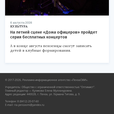
6 августа 2026
КУЛЬТУРА
На летней сцене «Дома офицеров» пройдет
серия бесплатных концертов
А в конце августа пензенцы смогут записать
детей в клубные формирования.
© 2017-2026, Рекламно-информационное агентство «ПензаСМИ».
Учредитель: Общество с ограниченной ответственностью "Оптимист".
Главный редактор — Куликова Елена Муллануровна.
Адрес редакции: 440028, г. Пенза, ул. Германа Титова, д. 9.
Телефон: 8 (8412) 20-07-60
E-mail: ria.penzasmi@yandex.ru