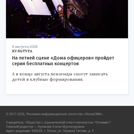
6 августа 2026
КУЛЬТУРА
На летней сцене «Дома офицеров» пройдет
серия бесплатных концертов
А в конце августа пензенцы смогут записать
детей в клубные формирования.
© 2017-2026, Рекламно-информационное агентство «ПензаСМИ».
Учредитель: Общество с ограниченной ответственностью "Оптимист".
Главный редактор — Куликова Елена Муллануровна.
Адрес редакции: 440028, г. Пенза, ул. Германа Титова, д. 9.