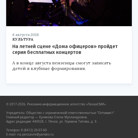
6 августа 2026
КУЛЬТУРА
На летней сцене «Дома офицеров» пройдет
серия бесплатных концертов
А в конце августа пензенцы смогут записать
детей в клубные формирования.
© 2017-2026, Рекламно-информационное агентство «ПензаСМИ».
Учредитель: Общество с ограниченной ответственностью "Оптимист".
Главный редактор — Куликова Елена Муллануровна.
Адрес редакции: 440028, г. Пенза, ул. Германа Титова, д. 9.
Телефон: 8 (8412) 20-07-60
E-mail: ria.penzasmi@yandex.ru