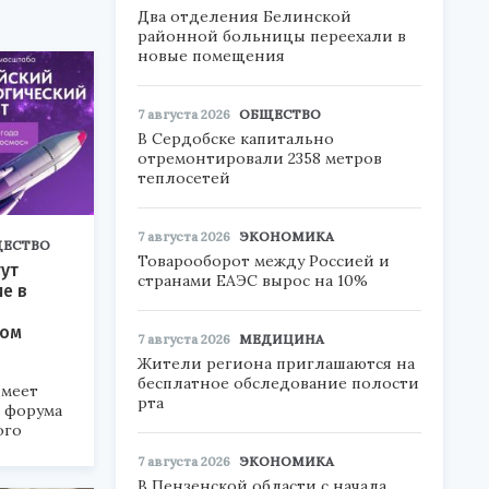
Два отделения Белинской
районной больницы переехали в
новые помещения
7 августа 2026
ОБЩЕСТВО
В Сердобске капитально
отремонтировали 2358 метров
теплосетей
7 августа 2026
ЭКОНОМИКА
ЕСТВО
Товарооборот между Россией и
ут
странами ЕАЭС вырос на 10%
ие в
ком
7 августа 2026
МЕДИЦИНА
Жители региона приглашаются на
бесплатное обследование полости
меет
рта
а форума
ого
7 августа 2026
ЭКОНОМИКА
6».
В Пензенской области с начала