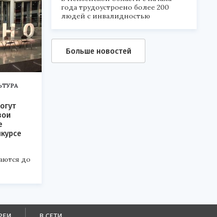
года трудоустроено более 200
людей с инвалидностью
Больше новостей
ЬТУРА
огут
вои
е
нкурсе
аются до
РЕИ
В СЕТИ