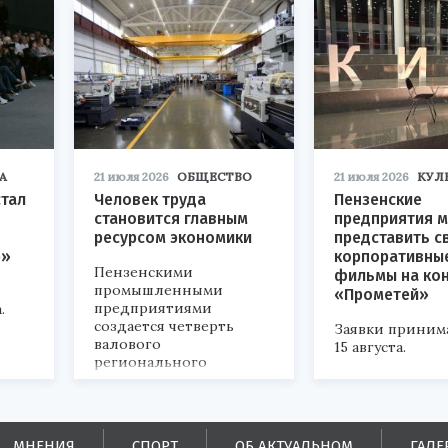
А
21 июля 2026
ОБЩЕСТВО
21 июля 2026
КУЛ
стал
Человек труда
Пензенские
становится главным
предприятия м
ресурсом экономики
представить с
р»
корпоративны
Пензенскими
фильмы на ко
промышленными
«Прометей»
предприятиями
.
создается четверть
Заявки приним
валового
15 августа.
регионального
продукта и
обеспечивается до
половины налоговых
поступлений в
МНЕНИЯ
СПОРТ
ОБ АКТУАЛЬНОМ
ГАЛЕ