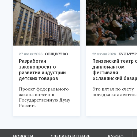
27 июля 2026
ОБЩЕСТВО
22 июля 2026
КУЛЬТУР
Разработан
Пензенский театр 
законопроект о
дипломантом
развитии индустрии
фестиваля
детских товаров
«Славянский база
Проект федерального
Это пятая по счету
закона внесен в
поездка коллектива
Государственную Думу
России.
НОВОСТИ
СДЕЛАНО В ПЕНЗЕ
ВАЖНО