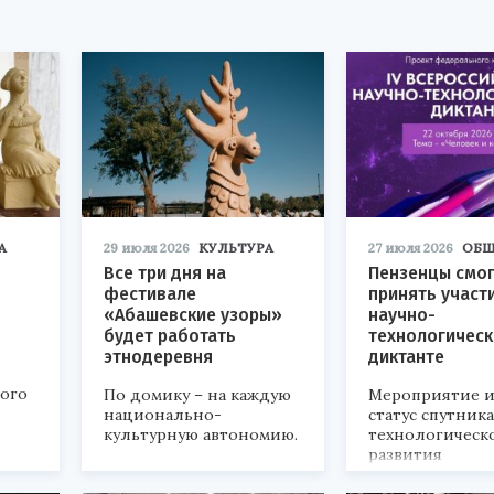
А
29 июля 2026
КУЛЬТУРА
27 июля 2026
ОБЩ
Все три дня на
Пензенцы смог
фестивале
принять участ
«Абашевские узоры»
научно-
будет работать
технологичес
этнодеревня
диктанте
кого
По домику – на каждую
Мероприятие и
национально-
статус спутник
культурную автономию.
технологическ
развития
«Технопром-202