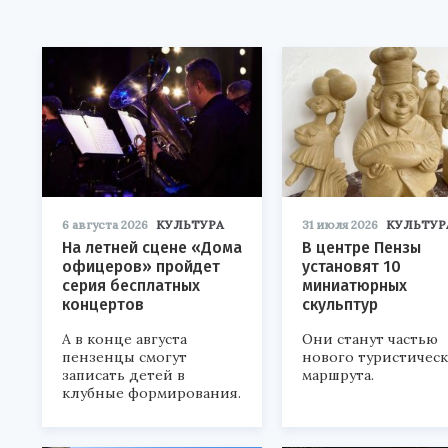
6 августа 2026
КУЛЬТУРА
31 июля 2026
КУЛЬТУР
На летней сцене «Дома
В центре Пензы
офицеров» пройдет
установят 10
серия бесплатных
миниатюрных
концертов
скульптур
А в конце августа
Они станут частью
пензенцы смогут
нового туристичес
записать детей в
маршрута.
клубные формирования.