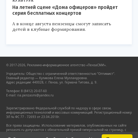
КУЛЬТУРА
На летней сцене «Дома офицеров» пройдет
серия бесплатных концертов
А в конце августа пензенцы смогут записать
детей в клубные формирования.
© 2017-2026, Рекламно-информационное агентство «ПензаСМИ».
Учредитель: Общество с ограниченной ответственностью "Оптимист".
Главный редактор — Куликова Елена Муллануровна.
Адрес редакции: 440028, г. Пенза, ул. Германа Титова, д. 9.
Телефон: 8 (8412) 20-07-60
E-mail: ria.penzasmi@yandex.ru
Зарегистрировано Федеральной службой по надзору в сфере связи,
информационных технологий и массовых коммуникаций. Регистрационный номер
ЭЛ № ФС 77 - 72693 от 23.04.2018г.
Все права защищены. Использование материалов, опубликованных на сайте
penzasmi.ru допускается с обязательной прямой гиперссылкой на страницу, с
которой заимствован материал. Гиперссылка должна размещаться