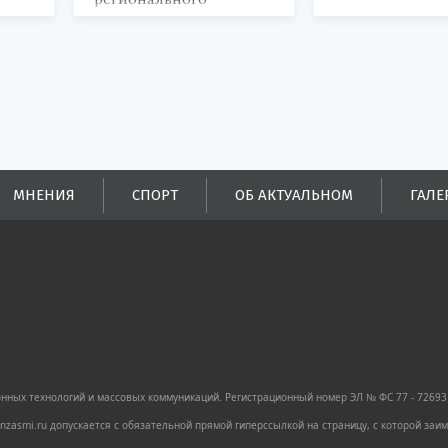
продукта и
обеспечивается до
половины налоговых
поступлений в
бюджеты всех уровней.
МНЕНИЯ
СПОРТ
ОБ АКТУАЛЬНОМ
ГАЛЕ
ных технологий и массовых коммуникаций. Регистрационный номер ЭЛ № ФС 77 - 72693 
zasmi.ru допускается с обязательной прямой гиперссылкой на страницу, с которой за