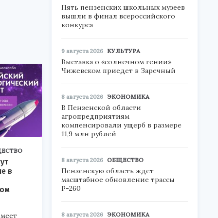
Пять пензенских школьных музеев
вышли в финал всероссийского
конкурса
9 августа 2026
КУЛЬТУРА
Выставка о «солнечном гении»
Чижевском приедет в Заречный
8 августа 2026
ЭКОНОМИКА
В Пензенской области
агропредприятиям
компенсировали ущерб в размере
11,9 млн рублей
ЕСТВО
8 августа 2026
ОБЩЕСТВО
ут
ие в
Пензенскую область ждет
масштабное обновление трассы
Р-260
ком
8 августа 2026
ЭКОНОМИКА
меет