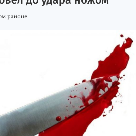
овел до удара ножом
ом районе.