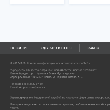
НОВОСТИ
СДЕЛАНО В ПЕНЗЕ
ВАЖНО
© 2017-2026, Рекламно-информационное агентство «ПензаСМИ».
Учредитель: Общество с ограниченной ответственностью "Оптимист".
Главный редактор — Куликова Елена Муллануровна.
Адрес редакции: 440028, г. Пенза, ул. Германа Титова, д. 9.
Телефон: 8 (8412) 20-07-60
E-mail: ria.penzasmi@yandex.ru
Зарегистрировано Федеральной службой по надзору в сфере связи, информацион
Все права защищены. Использование материалов, опубликованных на сайте pen
тексте.