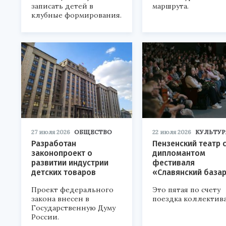
записать детей в
маршрута.
клубные формирования.
27 июля 2026
ОБЩЕСТВО
22 июля 2026
КУЛЬТУР
Разработан
Пензенский театр 
законопроект о
дипломантом
развитии индустрии
фестиваля
детских товаров
«Славянский база
Проект федерального
Это пятая по счету
закона внесен в
поездка коллектива
Государственную Думу
России.