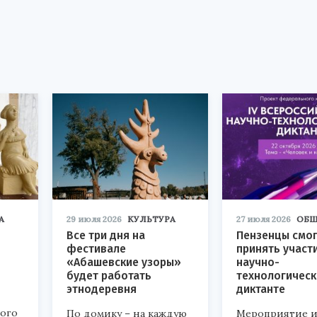
А
29 июля 2026
КУЛЬТУРА
27 июля 2026
ОБЩ
Все три дня на
Пензенцы смог
фестивале
принять участ
«Абашевские узоры»
научно-
будет работать
технологичес
этнодеревня
диктанте
кого
По домику – на каждую
Мероприятие и