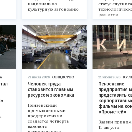
национально-
статус спутник
культурную автономию.
технологическ
развития
«Технопром-202
А
21 июля 2026
ОБЩЕСТВО
21 июля 2026
КУЛ
стал
Человек труда
Пензенские
становится главным
предприятия м
ресурсом экономики
представить с
р»
корпоративны
Пензенскими
фильмы на ко
промышленными
«Прометей»
предприятиями
.
создается четверть
Заявки приним
валового
15 августа.
регионального