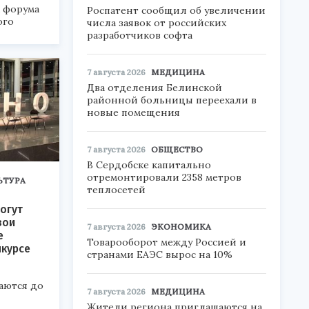
а форума
Роспатент сообщил об увеличении
ого
числа заявок от российских
разработчиков софта
6».
7 августа 2026
МЕДИЦИНА
Два отделения Белинской
районной больницы переехали в
новые помещения
7 августа 2026
ОБЩЕСТВО
В Сердобске капитально
отремонтировали 2358 метров
ЬТУРА
теплосетей
огут
вои
7 августа 2026
ЭКОНОМИКА
е
Товарооборот между Россией и
нкурсе
странами ЕАЭС вырос на 10%
аются до
7 августа 2026
МЕДИЦИНА
Жители региона приглашаются на