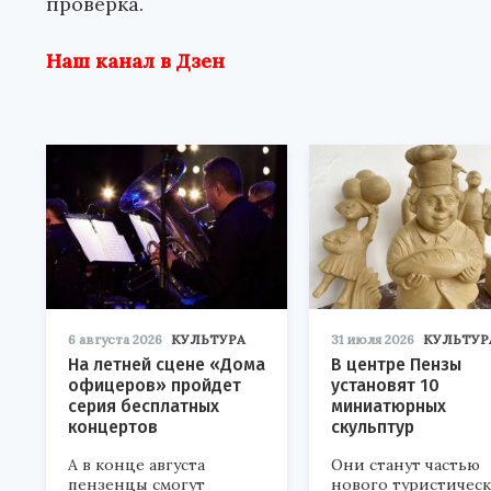
проверка.
Наш канал в Дзен
6 августа 2026
КУЛЬТУРА
31 июля 2026
КУЛЬТУР
На летней сцене «Дома
В центре Пензы
офицеров» пройдет
установят 10
серия бесплатных
миниатюрных
концертов
скульптур
А в конце августа
Они станут частью
пензенцы смогут
нового туристичес