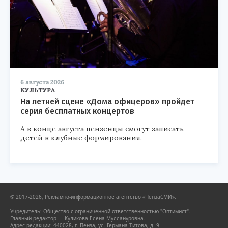
6 августа 2026
КУЛЬТУРА
На летней сцене «Дома офицеров» пройдет
серия бесплатных концертов
А в конце августа пензенцы смогут записать
детей в клубные формирования.
© 2017-2026, Рекламно-информационное агентство «ПензаСМИ».
Учредитель: Общество с ограниченной ответственностью "Оптимист".
Главный редактор — Куликова Елена Муллануровна.
Адрес редакции: 440028, г. Пенза, ул. Германа Титова, д. 9.