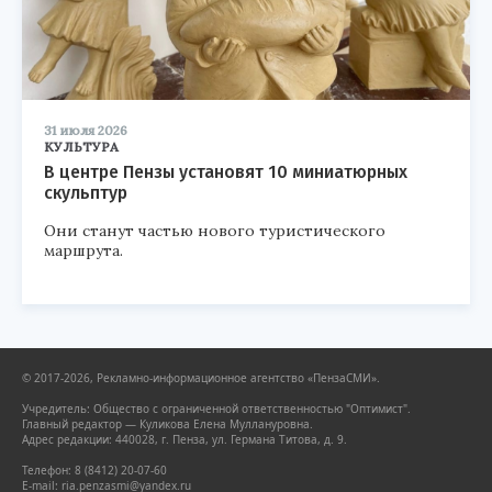
31 июля 2026
КУЛЬТУРА
В центре Пензы установят 10 миниатюрных
скульптур
Они станут частью нового туристического
маршрута.
© 2017-2026, Рекламно-информационное агентство «ПензаСМИ».
Учредитель: Общество с ограниченной ответственностью "Оптимист".
Главный редактор — Куликова Елена Муллануровна.
Адрес редакции: 440028, г. Пенза, ул. Германа Титова, д. 9.
Телефон: 8 (8412) 20-07-60
E-mail: ria.penzasmi@yandex.ru