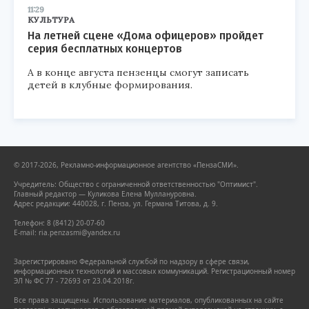
11:29
КУЛЬТУРА
На летней сцене «Дома офицеров» пройдет
серия бесплатных концертов
А в конце августа пензенцы смогут записать
детей в клубные формирования.
© 2017-2026, Рекламно-информационное агентство «ПензаСМИ».
Учредитель: Общество с ограниченной ответственностью "Оптимист".
Главный редактор — Куликова Елена Муллануровна.
Адрес редакции: 440028, г. Пенза, ул. Германа Титова, д. 9.
Телефон: 8 (8412) 20-07-60
E-mail: ria.penzasmi@yandex.ru
Зарегистрировано Федеральной службой по надзору в сфере связи,
информационных технологий и массовых коммуникаций. Регистрационный номер
ЭЛ № ФС 77 - 72693 от 23.04.2018г.
Все права защищены. Использование материалов, опубликованных на сайте