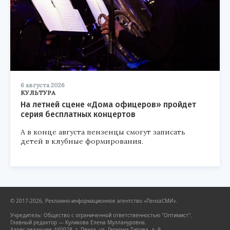
6 августа 2026
КУЛЬТУРА
На летней сцене «Дома офицеров» пройдет
серия бесплатных концертов
А в конце августа пензенцы смогут записать
детей в клубные формирования.
© 2017-2026, Рекламно-информационное агентство «ПензаСМИ».
Учредитель: Общество с ограниченной ответственностью "Оптимист".
Главный редактор — Куликова Елена Муллануровна.
Адрес редакции: 440028, г. Пенза, ул. Германа Титова, д. 9.