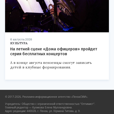
6 августа 2026
КУЛЬТУРА
На летней сцене «Дома офицеров» пройдет
серия бесплатных концертов
А в конце августа пензенцы смогут записать
детей в клубные формирования.
© 2017-2026, Рекламно-информационное агентство «ПензаСМИ».
Учредитель: Общество с ограниченной ответственностью "Оптимист".
Главный редактор — Куликова Елена Муллануровна.
Адрес редакции: 440028, г. Пенза, ул. Германа Титова, д. 9.