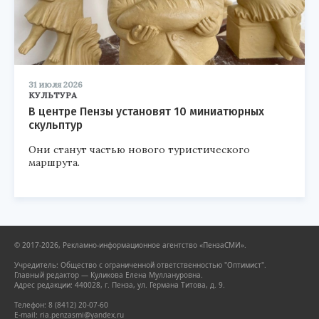
31 июля 2026
КУЛЬТУРА
В центре Пензы установят 10 миниатюрных
скульптур
Они станут частью нового туристического
маршрута.
© 2017-2026, Рекламно-информационное агентство «ПензаСМИ».
Учредитель: Общество с ограниченной ответственностью "Оптимист".
Главный редактор — Куликова Елена Муллануровна.
Адрес редакции: 440028, г. Пенза, ул. Германа Титова, д. 9.
Телефон: 8 (8412) 20-07-60
E-mail: ria.penzasmi@yandex.ru