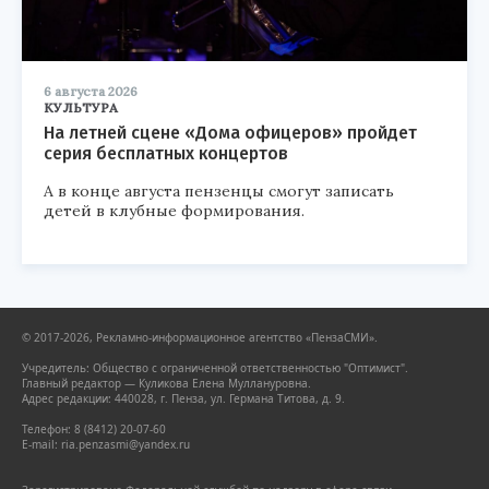
6 августа 2026
КУЛЬТУРА
На летней сцене «Дома офицеров» пройдет
серия бесплатных концертов
А в конце августа пензенцы смогут записать
детей в клубные формирования.
© 2017-2026, Рекламно-информационное агентство «ПензаСМИ».
Учредитель: Общество с ограниченной ответственностью "Оптимист".
Главный редактор — Куликова Елена Муллануровна.
Адрес редакции: 440028, г. Пенза, ул. Германа Титова, д. 9.
Телефон: 8 (8412) 20-07-60
E-mail: ria.penzasmi@yandex.ru