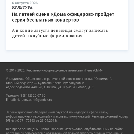
6 августа 2026
КУЛЬТУРА
На летней сцене «Дома офицеров» пройдет
серия бесплатных концертов
А в конце августа пензенцы смогут записать
детей в клубные формирования.
© 2017-2026, Рекламно-информационное агентство «ПензаСМИ».
Учредитель: Общество с ограниченной ответственностью "Оптимист".
Главный редактор — Куликова Елена Муллануровна.
Адрес редакции: 440028, г. Пенза, ул. Германа Титова, д. 9.
Телефон: 8 (8412) 20-07-60
E-mail: ria.penzasmi@yandex.ru
Зарегистрировано Федеральной службой по надзору в сфере связи,
информационных технологий и массовых коммуникаций. Регистрационный номер
ЭЛ № ФС 77 - 72693 от 23.04.2018г.
Все права защищены. Использование материалов, опубликованных на сайте
penzasmi.ru допускается с обязательной прямой гиперссылкой на страницу, с