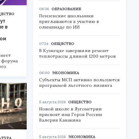
08:36
ОБРАЗОВАНИЕ
ЕСТВО
Пензенские школьники
ут
приглашаются к участию в
ие в
олимпиаде по ИИ
ком
07:24
ОБЩЕСТВО
В Кузнецке завершили ремонт
меет
теплотрассы длиной 1200 метров
а форума
ого
06:00
ЭКОНОМИКА
6».
Субъекты МСП активно пользуются
программой льготного лизинга
5 августа 2026
ОБЩЕСТВО
Новой школе в Лугометрии
присвоят имя Героя России
Валерия Канакина
5 августа 2026
ЭКОНОМИКА
ЬТУРА