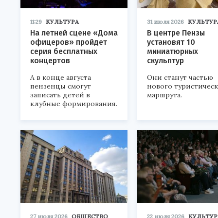
11:29
КУЛЬТУРА
31 июля 2026
КУЛЬТУР
На летней сцене «Дома
В центре Пензы
офицеров» пройдет
установят 10
серия бесплатных
миниатюрных
концертов
скульптур
А в конце августа
Они станут частью
пензенцы смогут
нового туристичес
записать детей в
маршрута.
клубные формирования.
27 июля 2026
ОБЩЕСТВО
22 июля 2026
КУЛЬТУР