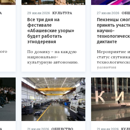
А
29 июля 2026
КУЛЬТУРА
27 июля 2026
ОБЩ
Все три дня на
Пензенцы смог
фестивале
принять участ
«Абашевские узоры»
научно-
будет работать
технологичес
этнодеревня
диктанте
кого
По домику – на каждую
Мероприятие и
национально-
статус спутник
культурную автономию.
технологическ
развития
«Технопром-202
А
21 июля 2026
ОБЩЕСТВО
21 июля 2026
КУЛ