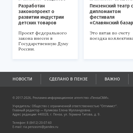
Разработан
Пензенский театр 
законопроект о
дипломантом
развитии индустрии
фестиваля
детских товаров
«Славянский база
Проект федерального
Это пятая по счету
закона внесен в
поездка коллектива
Государственную Думу
России.
НОВОСТИ
СДЕЛАНО В ПЕНЗЕ
ВАЖНО
© 2017-2026, Рекламно-информационное агентство «ПензаСМИ».
Учредитель: Общество с ограниченной ответственностью "Оптимист".
Главный редактор — Куликова Елена Муллануровна.
Адрес редакции: 440028, г. Пенза, ул. Германа Титова, д. 9.
Телефон: 8 (8412) 20-07-60
E-mail: ria.penzasmi@yandex.ru