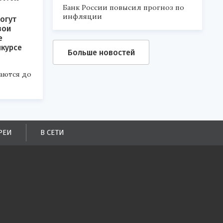
Банк России повысил прогноз по
инфляции
огут
вои
е
нкурсе
Больше новостей
аются до
РЕИ
В СЕТИ