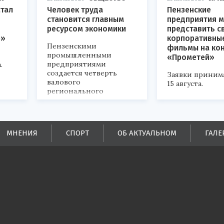
стал
Человек труда
Пензенские
становится главным
предприятия м
ресурсом экономики
представить с
р»
корпоративны
Пензенскими
фильмы на ко
промышленными
«Прометей»
предприятиями
.
создается четверть
Заявки приним
валового
15 августа.
регионального
продукта и
обеспечивается до
половины налоговых
поступлений в
МНЕНИЯ
СПОРТ
ОБ АКТУАЛЬНОМ
ГАЛЕ
бюджеты всех уровней.