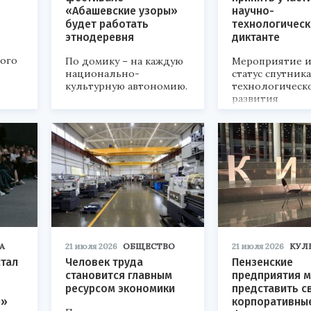
«Абашевские узоры»
научно-
будет работать
технологичес
этнодеревня
диктанте
кого
По домику – на каждую
Мероприятие и
национально-
статус спутник
культурную автономию.
технологическ
развития
«Технопром-202
А
21 июля 2026
ОБЩЕСТВО
21 июля 2026
КУЛ
стал
Человек труда
Пензенские
становится главным
предприятия м
ресурсом экономики
представить с
р»
корпоративны