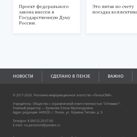
Проект федерального
Это пятая по счету
закона внесен в
поездка коллектива
Государственную Думу
России.
НОВОСТИ
СДЕЛАНО В ПЕНЗЕ
ВАЖНО
© 2017-2026, Рекламно-информационное агентство «ПензаСМИ».
Учредитель: Общество с ограниченной ответственностью "Оптимист".
Главный редактор — Куликова Елена Муллануровна.
Адрес редакции: 440028, г. Пенза, ул. Германа Титова, д. 9.
Телефон: 8 (8412) 20-07-60
E-mail: ria.penzasmi@yandex.ru