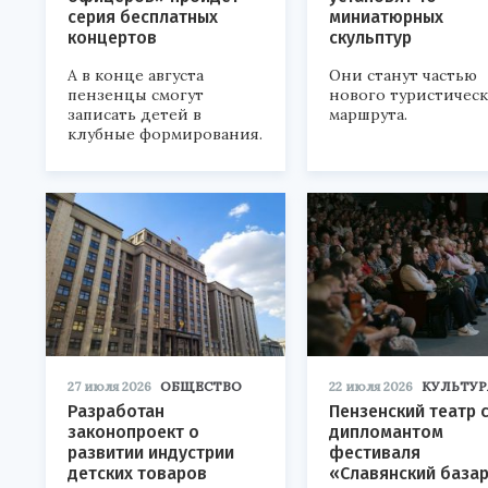
серия бесплатных
миниатюрных
концертов
скульптур
А в конце августа
Они станут частью
пензенцы смогут
нового туристичес
записать детей в
маршрута.
клубные формирования.
27 июля 2026
ОБЩЕСТВО
22 июля 2026
КУЛЬТУР
Разработан
Пензенский театр 
законопроект о
дипломантом
развитии индустрии
фестиваля
детских товаров
«Славянский база