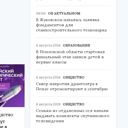
06:00
ОБ АКТУАЛЬНОМ
В Жуковском началась заливка
фундаментов для
станкостроительного технопарка
6 августа 2026
ОБРАЗОВАНИЕ
В Пензенской области стартовал
финальный этап записи детей в
первые классы
6 августа 2026
ОБЩЕСТВО
Сквер напротив драмтеатра в
Пензе отремонтируют к сентябрю
6 августа 2026
ОБЩЕСТВО
Семьям из отдаленных сел начали
ЕСТВО
выдавать комплекты спутникового
телевидения
ут
ие в