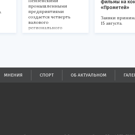
Пензенскими
фильмы на ко
промышленными
«Прометей»
предприятиями
.
создается четверть
Заявки приним
валового
15 августа.
регионального
продукта и
обеспечивается до
половины налоговых
поступлений в
бюджеты всех уровней.
МНЕНИЯ
СПОРТ
ОБ АКТУАЛЬНОМ
ГАЛЕ