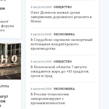
6 августа 2026
ОБЩЕСТВО
ком
Олег Денисов назвал сроки
завершения дорожного ремонта в
Пензе
меет
а форума
ого
6 августа 2026
ЭКОНОМИКА
6».
В Сердобске оценили экспортный
потенциал кондитерского
производства
6 августа 2026
ОБЩЕСТВО
В Пензенской области 7 августа
ожидаются жара до +33 градусов,
гроза и град
ЬТУРА
6 августа 2026
ЭКОНОМИКА
В России технологии
огут
синхронизируют с
вои
промышленностью
е