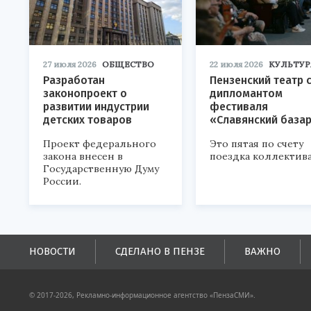
27 июля 2026
ОБЩЕСТВО
22 июля 2026
КУЛЬТУР
Разработан
Пензенский театр 
законопроект о
дипломантом
развитии индустрии
фестиваля
детских товаров
«Славянский база
Проект федерального
Это пятая по счету
закона внесен в
поездка коллектива
Государственную Думу
России.
НОВОСТИ
СДЕЛАНО В ПЕНЗЕ
ВАЖНО
© 2017-2026, Рекламно-информационное агентство «ПензаСМИ».