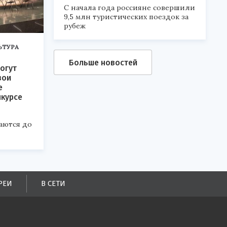
С начала года россияне совершили
9,5 млн туристических поездок за
рубеж
ЬТУРА
Больше новостей
огут
вои
е
нкурсе
аются до
РЕИ
В СЕТИ