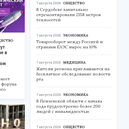
7 августа 2026
ОБЩЕСТВО
В Сердобске капитально
отремонтировали 2358 метров
теплосетей
7 августа 2026
ЭКОНОМИКА
ЕСТВО
Товарооборот между Россией и
ут
странами ЕАЭС вырос на 10%
ие в
7 августа 2026
МЕДИЦИНА
ком
Жители региона приглашаются на
бесплатное обследование полости
меет
рта
а форума
ого
7 августа 2026
ЭКОНОМИКА
6».
В Пензенской области с начала
года трудоустроено более 200
людей с инвалидностью
7 августа 2026
ОБЩЕСТВО