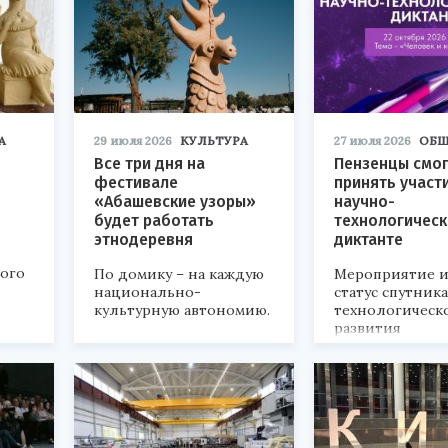
А
29 июля 2026
КУЛЬТУРА
27 июля 2026
ОБЩ
Все три дня на
Пензенцы смог
фестивале
принять участ
«Абашевские узоры»
научно-
будет работать
технологичес
этнодеревня
диктанте
кого
По домику – на каждую
Мероприятие и
национально-
статус спутник
культурную автономию.
технологическ
развития
«Технопром-202