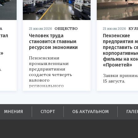
А
21 июля 2026
ОБЩЕСТВО
21 июля 2026
КУЛ
стал
Человек труда
Пензенские
становится главным
предприятия м
ресурсом экономики
представить с
р»
корпоративны
Пензенскими
фильмы на ко
промышленными
«Прометей»
предприятиями
.
создается четверть
Заявки приним
валового
15 августа.
регионального
продукта и
обеспечивается до
половины налоговых
поступлений в
МНЕНИЯ
СПОРТ
ОБ АКТУАЛЬНОМ
ГАЛЕ
бюджеты всех уровней.