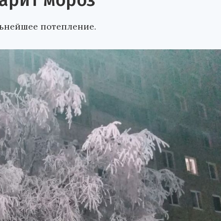
арит мороз
льнейшее потепление.