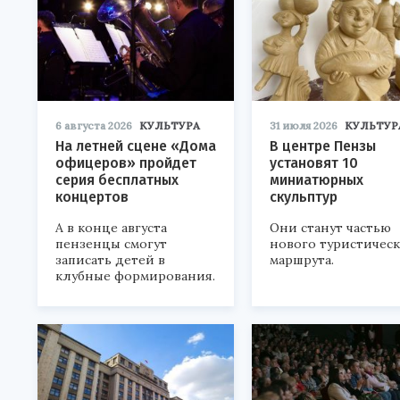
6 августа 2026
КУЛЬТУРА
31 июля 2026
КУЛЬТУР
На летней сцене «Дома
В центре Пензы
офицеров» пройдет
установят 10
серия бесплатных
миниатюрных
концертов
скульптур
А в конце августа
Они станут частью
пензенцы смогут
нового туристичес
записать детей в
маршрута.
клубные формирования.