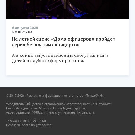
6 августа 2026
КУЛЬТУРА
На летней сцене «Дома офицеров» пройдет
серия бесплатных концертов
А в конце августа пензенцы смогут записать
детей в клубные формирования.
© 2017-2026, Рекламно-информационное агентство «ПензаСМИ».
Учредитель: Общество с ограниченной ответственностью "Оптимист".
Главный редактор — Куликова Елена Муллануровна.
Адрес редакции: 440028, г. Пенза, ул. Германа Титова, д. 9.
Телефон: 8 (8412) 20-07-60
E-mail: ria.penzasmi@yandex.ru