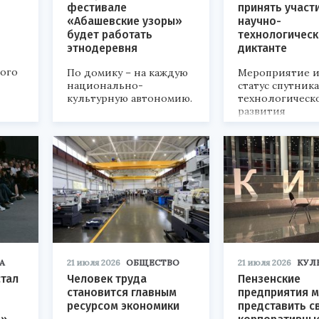
фестивале
принять участ
«Абашевские узоры»
научно-
будет работать
технологичес
этнодеревня
диктанте
кого
По домику – на каждую
Мероприятие и
национально-
статус спутник
культурную автономию.
технологическ
развития
«Технопром-202
А
21 июля 2026
ОБЩЕСТВО
21 июля 2026
КУЛ
стал
Человек труда
Пензенские
становится главным
предприятия м
ресурсом экономики
представить с