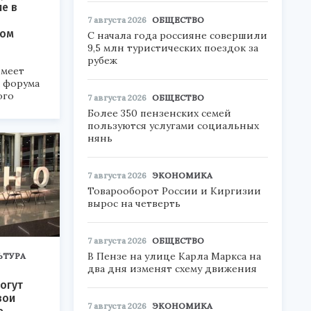
ие в
7 августа 2026
ОБЩЕСТВО
ком
С начала года россияне совершили
9,5 млн туристических поездок за
рубеж
меет
а форума
ого
7 августа 2026
ОБЩЕСТВО
Более 350 пензенских семей
6».
пользуются услугами социальных
нянь
7 августа 2026
ЭКОНОМИКА
Товарооборот России и Киргизии
вырос на четверть
7 августа 2026
ОБЩЕСТВО
В Пензе на улице Карла Маркса на
ЬТУРА
два дня изменят схему движения
огут
вои
7 августа 2026
ЭКОНОМИКА