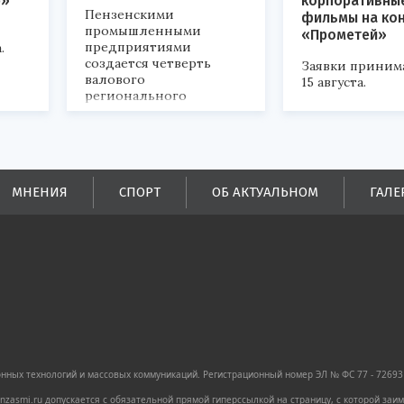
р»
корпоративны
Пензенскими
фильмы на ко
промышленными
«Прометей»
предприятиями
.
создается четверть
Заявки приним
валового
15 августа.
регионального
продукта и
обеспечивается до
половины налоговых
поступлений в
бюджеты всех уровней.
МНЕНИЯ
СПОРТ
ОБ АКТУАЛЬНОМ
ГАЛЕ
ных технологий и массовых коммуникаций. Регистрационный номер ЭЛ № ФС 77 - 72693 
zasmi.ru допускается с обязательной прямой гиперссылкой на страницу, с которой за