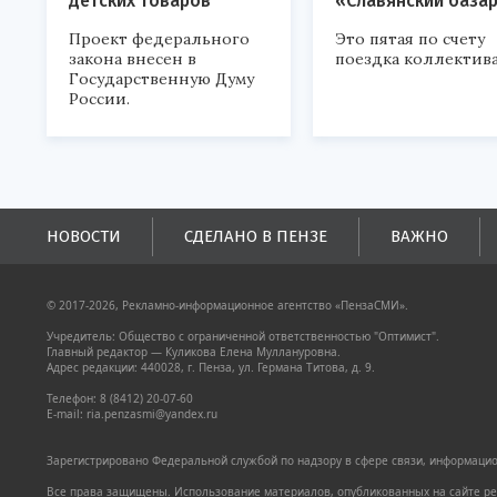
детских товаров
«Славянский база
Проект федерального
Это пятая по счету
закона внесен в
поездка коллектива
Государственную Думу
России.
НОВОСТИ
СДЕЛАНО В ПЕНЗЕ
ВАЖНО
© 2017-2026, Рекламно-информационное агентство «ПензаСМИ».
Учредитель: Общество с ограниченной ответственностью "Оптимист".
Главный редактор — Куликова Елена Муллануровна.
Адрес редакции: 440028, г. Пенза, ул. Германа Титова, д. 9.
Телефон: 8 (8412) 20-07-60
E-mail: ria.penzasmi@yandex.ru
Зарегистрировано Федеральной службой по надзору в сфере связи, информацион
Все права защищены. Использование материалов, опубликованных на сайте pen