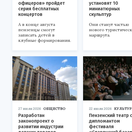
офицеров» пройдет
установят 10
серия бесплатных
миниатюрных
концертов
скульптур
А в конце августа
Они станут частью
пензенцы смогут
нового туристичес
записать детей в
маршрута.
клубные формирования.
27 июля 2026
ОБЩЕСТВО
22 июля 2026
КУЛЬТУР
Разработан
Пензенский театр 
законопроект о
дипломантом
развитии индустрии
фестиваля