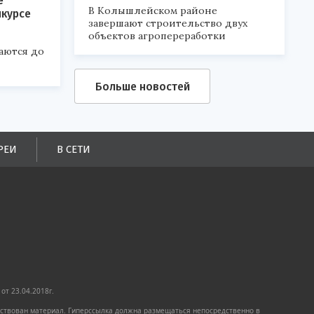
е
В Колышлейском районе
нкурсе
завершают строительство двух
объектов агропереработки
аются до
Больше новостей
РЕИ
В СЕТИ
от 23.04.2018г.
имствован материал. Гиперссылка должна размещаться непосредственно в