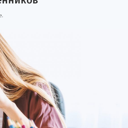
енников
е.