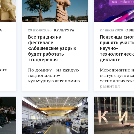
А
29 июля 2026
КУЛЬТУРА
27 июля 2026
ОБЩ
Все три дня на
Пензенцы смог
фестивале
принять участ
«Абашевские узоры»
научно-
будет работать
технологичес
этнодеревня
диктанте
кого
По домику – на каждую
Мероприятие и
национально-
статус спутник
культурную автономию.
технологическ
развития
«Технопром-202