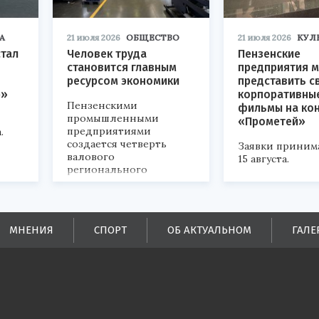
А
21 июля 2026
ОБЩЕСТВО
21 июля 2026
КУЛ
стал
Человек труда
Пензенские
становится главным
предприятия м
ресурсом экономики
представить с
р»
корпоративны
Пензенскими
фильмы на ко
промышленными
«Прометей»
предприятиями
.
создается четверть
Заявки приним
валового
15 августа.
регионального
продукта и
обеспечивается до
половины налоговых
поступлений в
МНЕНИЯ
СПОРТ
ОБ АКТУАЛЬНОМ
ГАЛЕ
бюджеты всех уровней.