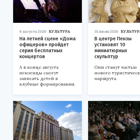
6 августа 2026
КУЛЬТУРА
31 июля 2026
КУЛЬТУР
На летней сцене «Дома
В центре Пензы
офицеров» пройдет
установят 10
серия бесплатных
миниатюрных
концертов
скульптур
А в конце августа
Они станут частью
пензенцы смогут
нового туристичес
записать детей в
маршрута.
клубные формирования.