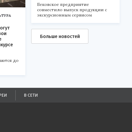
Бековское предприятие
совместило выпуск продукции с
экскурсионным сервисом
ЬТУРА
огут
вои
Больше новостей
е
нкурсе
аются до
РЕИ
В СЕТИ