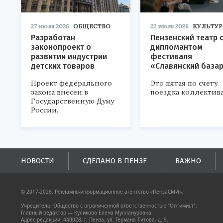
27 июля 2026
ОБЩЕСТВО
22 июля 2026
КУЛЬТУР
Разработан
Пензенский театр 
законопроект о
дипломантом
развитии индустрии
фестиваля
детских товаров
«Славянский база
Проект федерального
Это пятая по счету
закона внесен в
поездка коллектива
Государственную Думу
России.
НОВОСТИ
СДЕЛАНО В ПЕНЗЕ
ВАЖНО
© 2017-2026, Рекламно-информационное агентство «ПензаСМИ».
Учредитель: Общество с ограниченной ответственностью "Оптимист".
Главный редактор — Куликова Елена Муллануровна.
Адрес редакции: 440028, г. Пенза, ул. Германа Титова, д. 9.