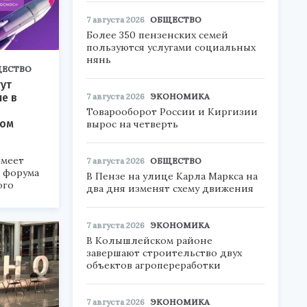
7 августа 2026
ОБЩЕСТВО
Более 350 пензенских семей
пользуются услугами социальных
нянь
ЕСТВО
ут
7 августа 2026
ЭКОНОМИКА
ие в
Товарооборот России и Киргизии
ком
вырос на четверть
меет
7 августа 2026
ОБЩЕСТВО
а форума
В Пензе на улице Карла Маркса на
ого
два дня изменят схему движения
6».
7 августа 2026
ЭКОНОМИКА
В Колышлейском районе
завершают строительство двух
объектов агропереработки
7 августа 2026
ЭКОНОМИКА