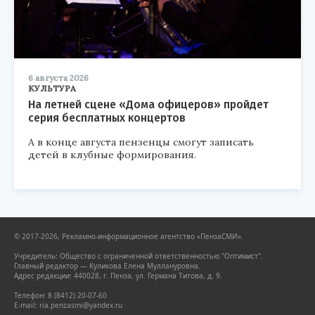
6 августа 2026
КУЛЬТУРА
На летней сцене «Дома офицеров» пройдет
серия бесплатных концертов
А в конце августа пензенцы смогут записать
детей в клубные формирования.
© 2017-2026, Рекламно-информационное агентство «ПензаСМИ».
Учредитель: Общество с ограниченной ответственностью "Оптимист".
Главный редактор — Куликова Елена Муллануровна.
Адрес редакции: 440028, г. Пенза, ул. Германа Титова, д. 9.
Телефон: 8 (8412) 20-07-60
E-mail: ria.penzasmi@yandex.ru