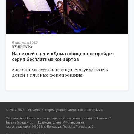
6 августа 2026
КУЛЬТУРА
На летней сцене «Дома офицеров» пройдет
серия бесплатных концертов
А в конце августа пензенцы смогут записать
детей в клубные формирования.
© 2017-2026, Рекламно-информационное агентство «ПензаСМИ».
Учредитель: Общество с ограниченной ответственностью "Оптимист".
Главный редактор — Куликова Елена Муллануровна.
Адрес редакции: 440028, г. Пенза, ул. Германа Титова, д. 9.