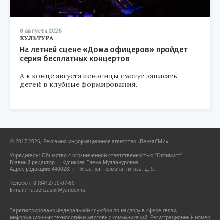
6 августа 2026
КУЛЬТУРА
На летней сцене «Дома офицеров» пройдет
серия бесплатных концертов
А в конце августа пензенцы смогут записать
детей в клубные формирования.
© 2017-2026, Рекламно-информационное агентство «ПензаСМИ».
Учредитель: Общество с ограниченной ответственностью "Оптимист".
Главный редактор — Куликова Елена Муллануровна.
Адрес редакции: 440028, г. Пенза, ул. Германа Титова, д. 9.
Телефон: 8 (8412) 20-07-60
E-mail: ria.penzasmi@yandex.ru
Зарегистрировано Федеральной службой по надзору в сфере связи,
информационных технологий и массовых коммуникаций. Регистрационный номер