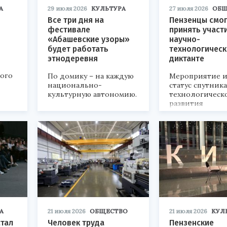
А
29 июля 2026
КУЛЬТУРА
27 июля 2026
ОБЩ
Все три дня на
Пензенцы смог
фестивале
принять участ
«Абашевские узоры»
научно-
будет работать
технологичес
этнодеревня
диктанте
кого
По домику – на каждую
Мероприятие и
национально-
статус спутник
культурную автономию.
технологическ
развития
«Технопром-202
А
21 июля 2026
ОБЩЕСТВО
21 июля 2026
КУЛ
стал
Человек труда
Пензенские