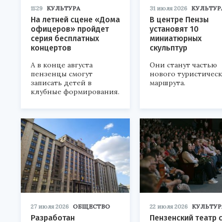
11:29
КУЛЬТУРА
31 июля 2026
КУЛЬТУР
На летней сцене «Дома
В центре Пензы
офицеров» пройдет
установят 10
серия бесплатных
миниатюрных
концертов
скульптур
А в конце августа
Они станут частью
пензенцы смогут
нового туристичес
записать детей в
маршрута.
клубные формирования.
27 июля 2026
ОБЩЕСТВО
22 июля 2026
КУЛЬТУР
Разработан
Пензенский театр 