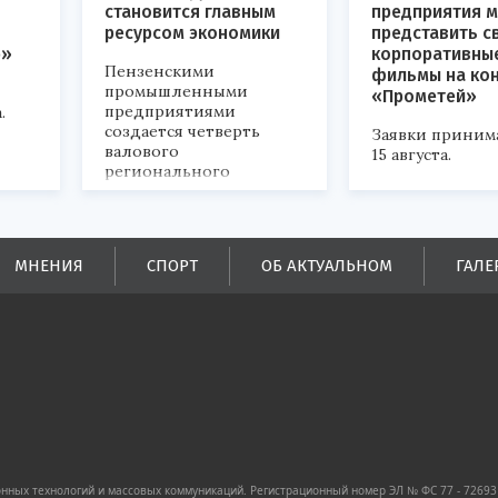
становится главным
предприятия м
ресурсом экономики
представить с
р»
корпоративны
Пензенскими
фильмы на ко
промышленными
«Прометей»
предприятиями
.
создается четверть
Заявки приним
валового
15 августа.
регионального
продукта и
обеспечивается до
половины налоговых
поступлений в
МНЕНИЯ
СПОРТ
ОБ АКТУАЛЬНОМ
ГАЛЕ
бюджеты всех уровней.
ных технологий и массовых коммуникаций. Регистрационный номер ЭЛ № ФС 77 - 72693 