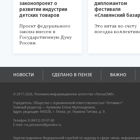
законопроект о
дипломантом
развитии индустрии
фестиваля
детских товаров
«Славянский база
Проект федерального
Это пятая по счету
закона внесен в
поездка коллектива
Государственную Думу
России.
НОВОСТИ
СДЕЛАНО В ПЕНЗЕ
ВАЖНО
© 2017-2026, Рекламно-информационное агентство «ПензаСМИ».
Учредитель: Общество с ограниченной ответственностью "Оптимист".
Главный редактор — Куликова Елена Муллануровна.
Адрес редакции: 440028, г. Пенза, ул. Германа Титова, д. 9.
Телефон: 8 (8412) 20-07-60
E-mail: ria.penzasmi@yandex.ru
Зарегистрировано Федеральной службой по надзору в сфере связи, информацион