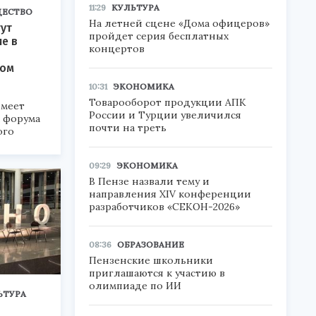
11:29
КУЛЬТУРА
ЕСТВО
На летней сцене «Дома офицеров»
ут
пройдет серия бесплатных
ие в
концертов
ком
10:31
ЭКОНОМИКА
Товарооборот продукции АПК
меет
России и Турции увеличился
а форума
почти на треть
ого
6».
09:29
ЭКОНОМИКА
В Пензе назвали тему и
направления XIV конференции
разработчиков «СЕКОН-2026»
08:36
ОБРАЗОВАНИЕ
Пензенские школьники
приглашаются к участию в
олимпиаде по ИИ
ЬТУРА