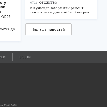
огут
07:24
ОБЩЕСТВО
вои
В Кузнецке завершили ремонт
е
теплотрассы длиной 1200 метров
нкурсе
аются до
Больше новостей
РЕИ
В СЕТИ
от 23.04.2018г.