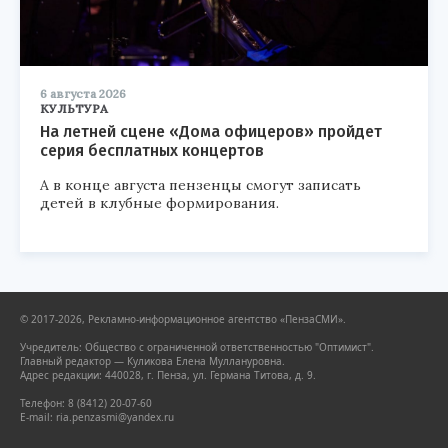
6 августа 2026
КУЛЬТУРА
На летней сцене «Дома офицеров» пройдет
серия бесплатных концертов
А в конце августа пензенцы смогут записать
детей в клубные формирования.
© 2017-2026, Рекламно-информационное агентство «ПензаСМИ».
Учредитель: Общество с ограниченной ответственностью "Оптимист".
Главный редактор — Куликова Елена Муллануровна.
Адрес редакции: 440028, г. Пенза, ул. Германа Титова, д. 9.
Телефон: 8 (8412) 20-07-60
E-mail: ria.penzasmi@yandex.ru