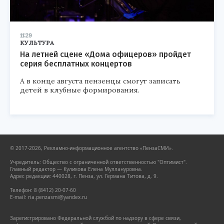
11:29
КУЛЬТУРА
На летней сцене «Дома офицеров» пройдет
серия бесплатных концертов
А в конце августа пензенцы смогут записать
детей в клубные формирования.
© 2017-2026, Рекламно-информационное агентство «ПензаСМИ».
Учредитель: Общество с ограниченной ответственностью "Оптимист".
Главный редактор — Куликова Елена Муллануровна.
Адрес редакции: 440028, г. Пенза, ул. Германа Титова, д. 9.
Телефон: 8 (8412) 20-07-60
E-mail: ria.penzasmi@yandex.ru
Зарегистрировано Федеральной службой по надзору в сфере связи,