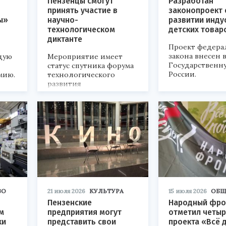
Пензенцы смогут
Разработан
принять участие в
законопроект 
ы»
научно-
развитии инду
технологическом
детских товар
диктанте
Проект федера
закона внесен 
дую
Мероприятие имеет
Государственн
статус спутника форума
России.
мию.
технологического
развития
«Технопром-2026».
ВО
21 июля 2026
КУЛЬТУРА
15 июля 2026
ОБЩ
Пензенские
Народный фро
м
предприятия могут
отметил четыр
ки
представить свои
проекта «Всё 