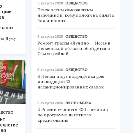
5 августа 2026
ОБЩЕСТВО
о
Пензенским самозанятым
стрии
напомнили, кому положена оплата
ов
больничного
льного
в
5 августа 2026
ОБЩЕСТВО
ую Думу
Ремонт трассы «Лунино — Исса» в
Пензенской области обойдётся в
74 млн рублей
5 августа 2026
ОБЩЕСТВО
В Пензы ищут подрядчика для
ликвидации 73
несанкционированных свалок
5 августа 2026
ЭКОНОМИКА
В России строится 300 гостиниц
ЕСТВО
по программе льготного
нт
кредитования
ёхлетие
для