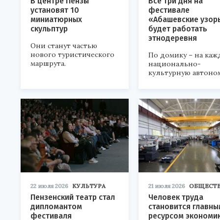
В центре Пензы
Все три дня на
установят 10
фестивале
миниатюрных
«Абашевские узор
скульптур
будет работать
этнодеревня
Они станут частью
нового туристического
По домику – на каж
маршрута.
национально-
культурную автоно
22 июля 2026
КУЛЬТУРА
21 июля 2026
ОБЩЕСТ
Пензенский театр стал
Человек труда
дипломантом
становится главны
фестиваля
ресурсом экономи