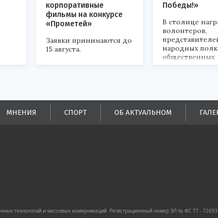
корпоративные
Победы!»
фильмы на конкурсе
В столице наг
«Прометей»
волонтеров,
представителе
Заявки принимаются до
народных полк
15 августа.
общественных
объединений.
ых
ей.
МНЕНИЯ
СПОРТ
ОБ АКТУАЛЬНОМ
ГАЛЕ
ных технологий и массовых коммуникаций. Регистрационный номер ЭЛ № ФС 77 - 72693 