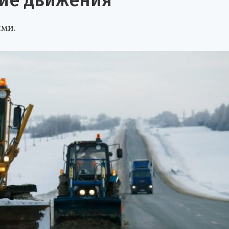
ние движения
ми.