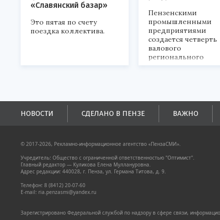
«Славянский базар»
Пензенскими
промышленными
Это пятая по счету
предприятиями
поездка коллектива.
создается четверть
валового
регионального
продукта и
обеспечивается до
половины налогов
поступлений в
бюджеты всех уровн
НОВОСТИ
СДЕЛАНО В ПЕНЗЕ
ВАЖНО
© 2017-2026, Рекламно-информационное агентство «ПензаСМИ».
Учредитель: Общество с ограниченной ответственностью "Оптимист".
Главный редактор — Куликова Елена Муллануровна.
Адрес редакции: 440028, г. Пенза, ул. Германа Титова, д. 9.
Телефон: 8 (8412) 20-07-60
E-mail: ria.penzasmi@yandex.ru
Зарегистрировано Федеральной службой по надзору в сфере связи, информацион