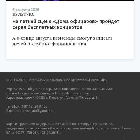
6 августа 2026
КУЛЬТУРА
На летней сцене «Дома офицеров» пройдет
серия бесплатных концертов
А в конце августа пензенцы смогут записать
детей в клубные формирования.
© 2017-2026, Рекламно-информационное агентство «ПензаСМИ».
Учредитель: Общество с ограниченной ответственностью "Оптимист".
Главный редактор — Куликова Елена Муллануровна.
Адрес редакции: 440028, г. Пенза, ул. Германа Титова, д. 9.
Телефон: 8 (8412) 20-07-60
E-mail: ria.penzasmi@yandex.ru
Зарегистрировано Федеральной службой по надзору в сфере связи,
информационных технологий и массовых коммуникаций. Регистрационный номер
ЭЛ № ФС 77 - 72693 от 23.04.2018г.