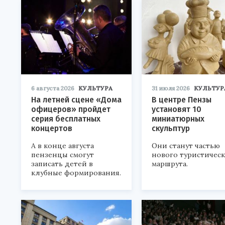
6 августа 2026
КУЛЬТУРА
31 июля 2026
КУЛЬТУР
На летней сцене «Дома
В центре Пензы
офицеров» пройдет
установят 10
серия бесплатных
миниатюрных
концертов
скульптур
А в конце августа
Они станут частью
пензенцы смогут
нового туристичес
записать детей в
маршрута.
клубные формирования.