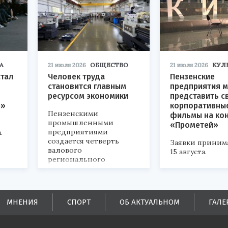
А
21 июля 2026
ОБЩЕСТВО
21 июля 2026
КУЛ
стал
Человек труда
Пензенские
становится главным
предприятия м
ресурсом экономики
представить с
р»
корпоративны
Пензенскими
фильмы на ко
промышленными
«Прометей»
предприятиями
.
создается четверть
Заявки приним
валового
15 августа.
регионального
продукта и
обеспечивается до
половины налоговых
поступлений в
МНЕНИЯ
СПОРТ
ОБ АКТУАЛЬНОМ
ГАЛЕ
бюджеты всех уровней.