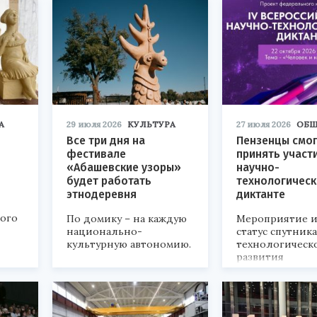
А
29 июля 2026
КУЛЬТУРА
27 июля 2026
ОБЩ
Все три дня на
Пензенцы смог
фестивале
принять участ
«Абашевские узоры»
научно-
будет работать
технологичес
этнодеревня
диктанте
кого
По домику – на каждую
Мероприятие и
национально-
статус спутник
культурную автономию.
технологическ
развития
«Технопром-202