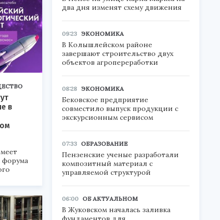
два дня изменят схему движения
09:23
ЭКОНОМИКА
В Колышлейском районе
завершают строительство двух
объектов агропереработки
ЕСТВО
08:28
ЭКОНОМИКА
ут
Бековское предприятие
ие в
совместило выпуск продукции с
экскурсионным сервисом
ком
07:33
ОБРАЗОВАНИЕ
меет
Пензенские ученые разработали
а форума
композитный материал с
ого
управляемой структурой
6».
06:00
ОБ АКТУАЛЬНОМ
В Жуковском началась заливка
фундаментов для