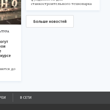
станкостроительного технопарка
Больше новостей
ЬТУРА
огут
вои
е
нкурсе
аются до
РЕИ
В СЕТИ