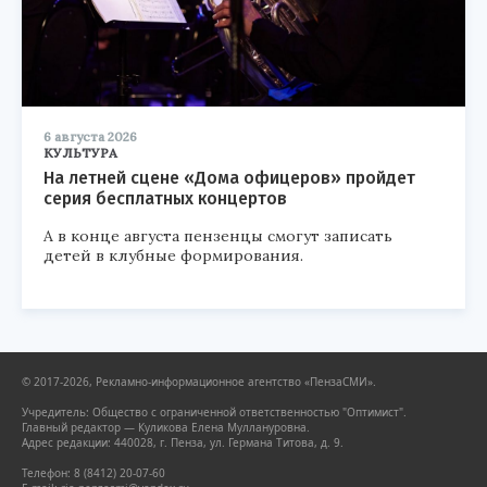
6 августа 2026
КУЛЬТУРА
На летней сцене «Дома офицеров» пройдет
серия бесплатных концертов
А в конце августа пензенцы смогут записать
детей в клубные формирования.
© 2017-2026, Рекламно-информационное агентство «ПензаСМИ».
Учредитель: Общество с ограниченной ответственностью "Оптимист".
Главный редактор — Куликова Елена Муллануровна.
Адрес редакции: 440028, г. Пенза, ул. Германа Титова, д. 9.
Телефон: 8 (8412) 20-07-60