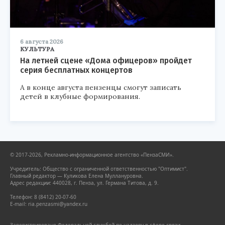
6 августа 2026
КУЛЬТУРА
На летней сцене «Дома офицеров» пройдет
серия бесплатных концертов
А в конце августа пензенцы смогут записать
детей в клубные формирования.
© 2017-2026, Рекламно-информационное агентство «ПензаСМИ».
Учредитель: Общество с ограниченной ответственностью "Оптимист".
Главный редактор — Куликова Елена Муллануровна.
Адрес редакции: 440028, г. Пенза, ул. Германа Титова, д. 9.
Телефон: 8 (8412) 20-07-60
E-mail: ria.penzasmi@yandex.ru