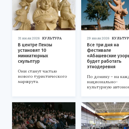
31 июля 2026
КУЛЬТУРА
29 июля 2026
КУЛЬТУР
В центре Пензы
Все три дня на
установят 10
фестивале
миниатюрных
«Абашевские узор
скульптур
будет работать
этнодеревня
Они станут частью
нового туристического
По домику – на каж
маршрута.
национально-
культурную автоно