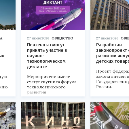
А
27 июля 2026
ОБЩЕСТВО
27 июля 2026
ОБЩ
Пензенцы смогут
Разработан
принять участие в
законопроект 
ы»
научно-
развитии инду
технологическом
детских товар
диктанте
Проект федера
закона внесен 
дую
Мероприятие имеет
Государственн
статус спутника форума
России.
мию.
технологического
развития
«Технопром-2026».