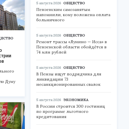
5 августа 2026
ОБЩЕСТВО
Пензенским самозанятым
напомнили, кому положена оплата
больничного
5 августа 2026
ОБЩЕСТВО
ЕСТВО
Ремонт трассы «Лунино — Исса» в
Пензенской области обойдётся в
о
74 млн рублей
стрии
ов
5 августа 2026
ОБЩЕСТВО
льного
В Пензы ищут подрядчика для
в
ликвидации 73
ую Думу
несанкционированных свалок
5 августа 2026
ЭКОНОМИКА
В России строится 300 гостиниц
по программе льготного
кредитования