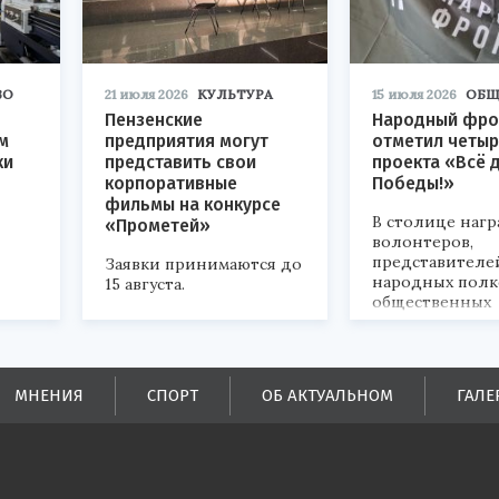
ВО
21 июля 2026
КУЛЬТУРА
15 июля 2026
ОБЩ
Пензенские
Народный фро
м
предприятия могут
отметил четыр
ки
представить свои
проекта «Всё 
корпоративные
Победы!»
фильмы на конкурсе
В столице наг
«Прометей»
волонтеров,
представителе
Заявки принимаются до
народных полк
15 августа.
общественных
объединений.
ых
МНЕНИЯ
СПОРТ
ОБ АКТУАЛЬНОМ
ГАЛЕ
ей.