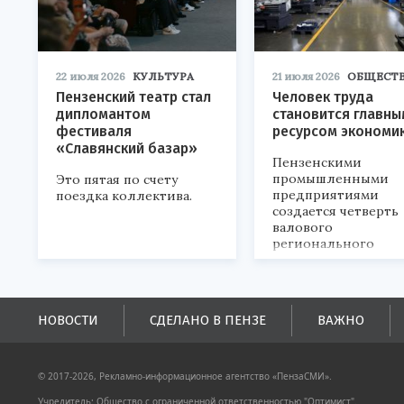
22 июля 2026
КУЛЬТУРА
21 июля 2026
ОБЩЕСТ
Пензенский театр стал
Человек труда
дипломантом
становится главны
фестиваля
ресурсом экономи
«Славянский базар»
Пензенскими
промышленными
Это пятая по счету
предприятиями
поездка коллектива.
создается четверть
валового
регионального
продукта и
обеспечивается до
половины налогов
поступлений в
НОВОСТИ
СДЕЛАНО В ПЕНЗЕ
ВАЖНО
бюджеты всех уровн
© 2017-2026, Рекламно-информационное агентство «ПензаСМИ».
Учредитель: Общество с ограниченной ответственностью "Оптимист".