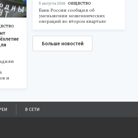
5 августа 2026
ОБЩЕСТВО
Банк России сообщил об
уменьшении мошеннических
операций во втором квартале
ЕСТВО
нт
ёхлетие
Больше новостей
для
радили
й
ов и
РЕИ
В СЕТИ