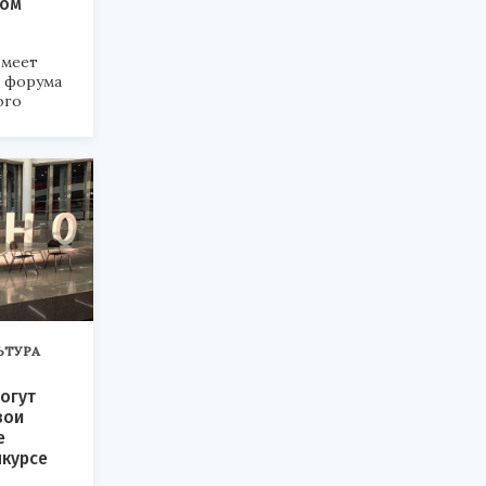
ком
меет
а форума
ого
6».
ЬТУРА
огут
вои
е
нкурсе