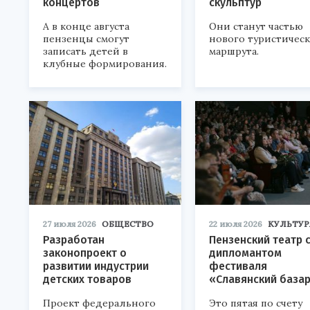
концертов
скульптур
А в конце августа
Они станут частью
пензенцы смогут
нового туристичес
записать детей в
маршрута.
клубные формирования.
27 июля 2026
ОБЩЕСТВО
22 июля 2026
КУЛЬТУР
Разработан
Пензенский театр 
законопроект о
дипломантом
развитии индустрии
фестиваля
детских товаров
«Славянский база
Проект федерального
Это пятая по счету