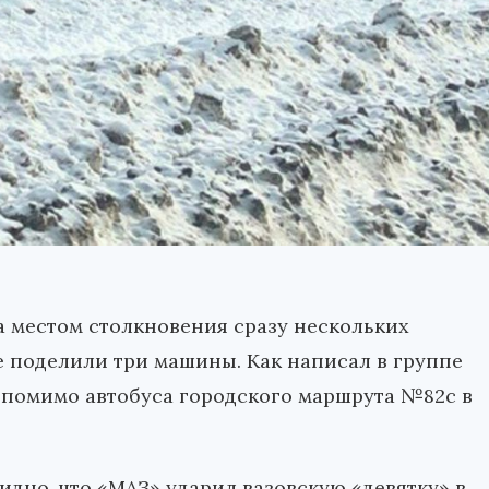
ла местом столкновения сразу нескольких
е поделили три машины. Как написал в группе
 помимо автобуса городского маршрута №82с в
дно, что «МАЗ» ударил вазовскую «девятку» в