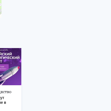
ЕСТВО
ут
ие в