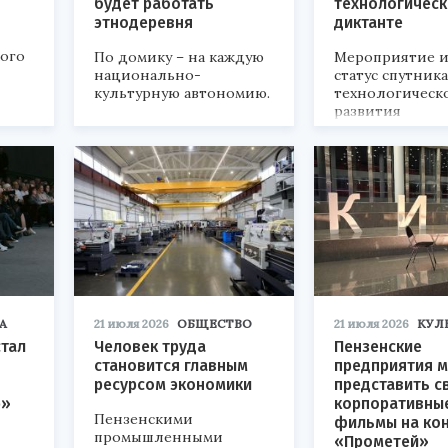
будет работать
технологичес
этнодеревня
диктанте
кого
По домику – на каждую
Мероприятие и
национально-
статус спутник
культурную автономию.
технологическ
развития
«Технопром-202
А
21 июля 2026
ОБЩЕСТВО
21 июля 2026
КУЛ
стал
Человек труда
Пензенские
становится главным
предприятия м
ресурсом экономики
представить с
р»
корпоративны
Пензенскими
фильмы на ко
промышленными
«Прометей»