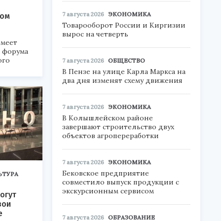
7 августа 2026
ЭКОНОМИКА
ком
Товарооборот России и Киргизии
вырос на четверть
меет
а форума
ого
7 августа 2026
ОБЩЕСТВО
В Пензе на улице Карла Маркса на
6».
два дня изменят схему движения
7 августа 2026
ЭКОНОМИКА
В Колышлейском районе
завершают строительство двух
объектов агропереработки
7 августа 2026
ЭКОНОМИКА
Бековское предприятие
ЬТУРА
совместило выпуск продукции с
экскурсионным сервисом
огут
вои
е
7 августа 2026
ОБРАЗОВАНИЕ