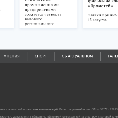
Пензенскими
фильмы на ко
промышленными
«Прометей»
предприятиями
.
создается четверть
Заявки приним
валового
15 августа.
регионального
продукта и
обеспечивается до
половины налоговых
поступлений в
бюджеты всех уровней.
МНЕНИЯ
СПОРТ
ОБ АКТУАЛЬНОМ
ГАЛЕ
ных технологий и массовых коммуникаций. Регистрационный номер ЭЛ № ФС 77 - 72693 
zasmi.ru допускается с обязательной прямой гиперссылкой на страницу, с которой за