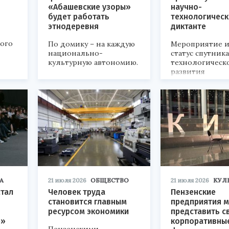
«Абашевские узоры»
научно-
будет работать
технологичес
этнодеревня
диктанте
кого
По домику – на каждую
Мероприятие и
национально-
статус спутник
культурную автономию.
технологическ
развития
«Технопром-202
А
21 июля 2026
ОБЩЕСТВО
21 июля 2026
КУЛ
стал
Человек труда
Пензенские
становится главным
предприятия м
ресурсом экономики
представить с
р»
корпоративны