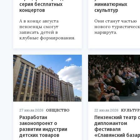
серия бесплатных
миниатюрных
концертов
скульптур
А в конце августа
Они станут частью
пензенцы смогут
нового туристичес
записать детей в
маршрута.
клубные формирования.
27 июля 2026
ОБЩЕСТВО
22 июля 2026
КУЛЬТУР
Разработан
Пензенский театр 
законопроект о
дипломантом
развитии индустрии
фестиваля
детских товаров
«Славянский база