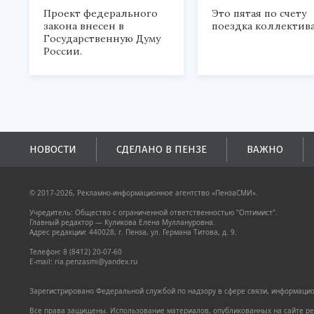
Проект федерального
Это пятая по счету
закона внесен в
поездка коллектива
Государственную Думу
России.
НОВОСТИ
СДЕЛАНО В ПЕНЗЕ
ВАЖНО
© 2017-2026, Рекламно-информационное агентство «ПензаСМИ».
Учредитель: Общество с ограниченной ответственностью "Оптимист".
Главный редактор — Куликова Елена Муллануровна.
Адрес редакции: 440028, г. Пенза, ул. Германа Титова, д. 9.
Телефон: 8 (8412) 20-07-60
E-mail: ria.penzasmi@yandex.ru
Зарегистрировано Федеральной службой по надзору в сфере связи, информацион
Все права защищены. Использование материалов, опубликованных на сайте pen