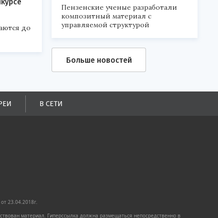
нкурсе
Пензенские ученые разработали
композитный материал с
управляемой структурой
аются до
Больше новостей
РЕИ
В СЕТИ
от 23.04.2018г.
имствован материал. Гиперссылка должна размещаться непосредственно в