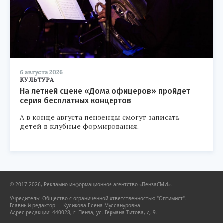
6 августа 2026
КУЛЬТУРА
На летней сцене «Дома офицеров» пройдет
серия бесплатных концертов
А в конце августа пензенцы смогут записать
детей в клубные формирования.
© 2017-2026, Рекламно-информационное агентство «ПензаСМИ».
Учредитель: Общество с ограниченной ответственностью "Оптимист".
Главный редактор — Куликова Елена Муллануровна.
Адрес редакции: 440028, г. Пенза, ул. Германа Титова, д. 9.