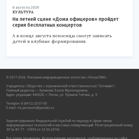
6 августа 2026
КУЛЬТУРА
На летней сцене «Дома офицеров» пройдет
серия бесплатных концертов
А в конце августа пензенцы смогут записать
детей в клубные формирования.
© 2017-2026, Рекламно-информационное агентство «ПензаСМИ».
Учредитель: Общество с ограниченной ответственностью "Оптимист".
Главный редактор — Куликова Елена Муллануровна.
Адрес редакции: 440028, г. Пенза, ул. Германа Титова, д. 9.
Телефон: 8 (8412) 20-07-60
E-mail: ria.penzasmi@yandex.ru
Зарегистрировано Федеральной службой по надзору в сфере связи,
информационных технологий и массовых коммуникаций. Регистрационный номер
ЭЛ № ФС 77 - 72693 от 23.04.2018г.
Все права защищены. Использование материалов, опубликованных на сайте