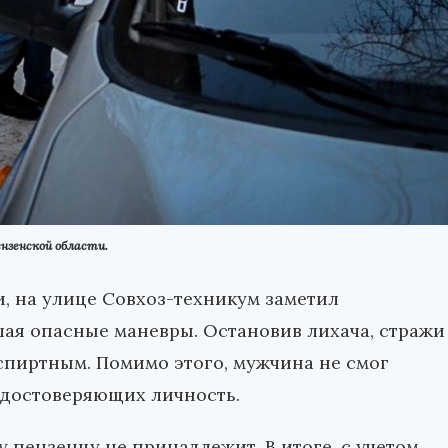
нзенской области.
и, на улице Совхоз-техникум заметил
шая опасные маневры. Остановив лихача, стражи
 спиртным. Помимо этого, мужчина не смог
удостоверяющих личность.
 пензенцу не принадлежит. В итоге, с учетом