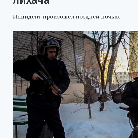
лихача
Инцидент произошел поздней ночью.