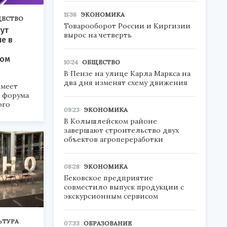
11:36
ЭКОНОМИКА
ЕСТВО
Товарооборот России и Киргизии
ут
вырос на четверть
ие в
ком
10:24
ОБЩЕСТВО
В Пензе на улице Карла Маркса на
два дня изменят схему движения
меет
а форума
ого
09:23
ЭКОНОМИКА
В Колышлейском районе
6».
завершают строительство двух
объектов агропереработки
08:28
ЭКОНОМИКА
Бековское предприятие
совместило выпуск продукции с
экскурсионным сервисом
ЬТУРА
07:33
ОБРАЗОВАНИЕ