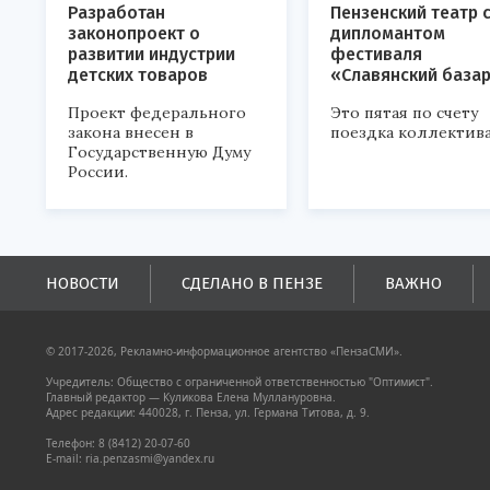
Разработан
Пензенский театр 
законопроект о
дипломантом
развитии индустрии
фестиваля
детских товаров
«Славянский база
Проект федерального
Это пятая по счету
закона внесен в
поездка коллектива
Государственную Думу
России.
НОВОСТИ
СДЕЛАНО В ПЕНЗЕ
ВАЖНО
© 2017-2026, Рекламно-информационное агентство «ПензаСМИ».
Учредитель: Общество с ограниченной ответственностью "Оптимист".
Главный редактор — Куликова Елена Муллануровна.
Адрес редакции: 440028, г. Пенза, ул. Германа Титова, д. 9.
Телефон: 8 (8412) 20-07-60
E-mail: ria.penzasmi@yandex.ru