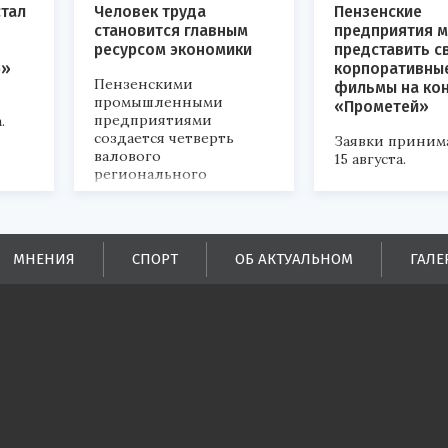
стал
Человек труда
Пензенские
становится главным
предприятия м
ресурсом экономики
представить с
р»
корпоративны
Пензенскими
фильмы на ко
промышленными
«Прометей»
предприятиями
.
создается четверть
Заявки приним
валового
15 августа.
регионального
продукта и
обеспечивается до
половины налоговых
поступлений в
МНЕНИЯ
СПОРТ
ОБ АКТУАЛЬНОМ
ГАЛЕ
бюджеты всех уровней.