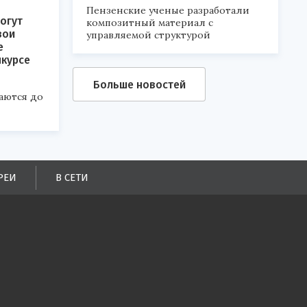
Пензенские ученые разработали
огут
композитный материал с
вои
управляемой структурой
е
нкурсе
Больше новостей
аются до
РЕИ
В СЕТИ