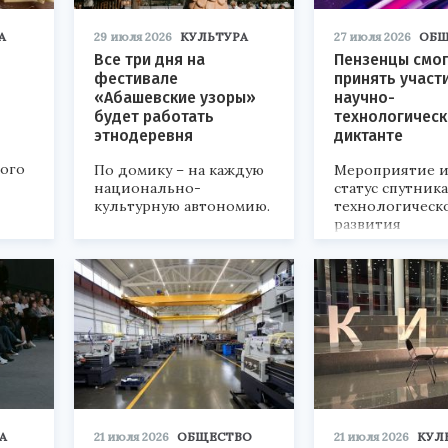
А
29 июля 2026
КУЛЬТУРА
27 июля 2026
ОБЩ
Все три дня на
Пензенцы смог
фестивале
принять участ
«Абашевские узоры»
научно-
будет работать
технологичес
этнодеревня
диктанте
кого
По домику – на каждую
Мероприятие и
национально-
статус спутник
культурную автономию.
технологическ
развития
«Технопром-202
А
21 июля 2026
ОБЩЕСТВО
21 июля 2026
КУЛ