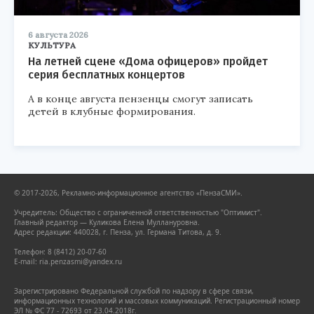
6 августа 2026
КУЛЬТУРА
На летней сцене «Дома офицеров» пройдет
серия бесплатных концертов
А в конце августа пензенцы смогут записать
детей в клубные формирования.
© 2017-2026, Рекламно-информационное агентство «ПензаСМИ».
Учредитель: Общество с ограниченной ответственностью "Оптимист".
Главный редактор — Куликова Елена Муллануровна.
Адрес редакции: 440028, г. Пенза, ул. Германа Титова, д. 9.
Телефон: 8 (8412) 20-07-60
E-mail: ria.penzasmi@yandex.ru
Зарегистрировано Федеральной службой по надзору в сфере связи,
информационных технологий и массовых коммуникаций. Регистрационный номер
ЭЛ № ФС 77 - 72693 от 23.04.2018г.