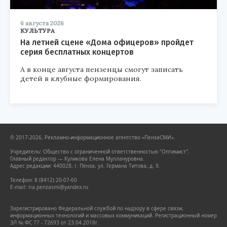
6 августа 2026
КУЛЬТУРА
На летней сцене «Дома офицеров» пройдет
серия бесплатных концертов
А в конце августа пензенцы смогут записать
детей в клубные формирования.
© 2017-2026, Рекламно-информационное агентство «ПензаСМИ».
Учредитель: Общество с ограниченной ответственностью "Оптимист".
Главный редактор — Куликова Елена Муллануровна.
Адрес редакции: 440028, г. Пенза, ул. Германа Титова, д. 9.
Телефон: 8 (8412) 20-07-60
E-mail: ria.penzasmi@yandex.ru
Зарегистрировано Федеральной службой по надзору в сфере связи,
информационных технологий и массовых коммуникаций. Регистрационный номер
ЭЛ № ФС 77 - 72693 от 23.04.2018г.