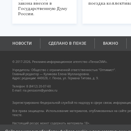
закона внесен в
поездка коллектива
Государственную Думу
России.
НОВОСТИ
СДЕЛАНО В ПЕНЗЕ
ВАЖНО
© 2017-2026, Рекламно-информационное агентство «ПензаСМИ».
Учредитель: Общество с ограниченной ответственностью "Оптимист".
Главный редактор — Куликова Елена Муллануровна.
Адрес редакции: 440028, г. Пенза, ул. Германа Титова, д. 9.
Телефон: 8 (8412) 20-07-60
E-mail: ria.penzasmi@yandex.ru
Зарегистрировано Федеральной службой по надзору в сфере связи, информацион
Все права защищены. Использование материалов, опубликованных на сайте pen
тексте.
Настоящий ресурс может содержать материалы 18+.
Политика конфиденциальности