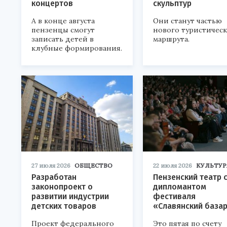
концертов
скульптур
А в конце августа
Они станут частью
пензенцы смогут
нового туристичес
записать детей в
маршрута.
клубные формирования.
27 июля 2026
ОБЩЕСТВО
22 июля 2026
КУЛЬТУР
Разработан
Пензенский театр 
законопроект о
дипломантом
развитии индустрии
фестиваля
детских товаров
«Славянский база
Проект федерального
Это пятая по счету