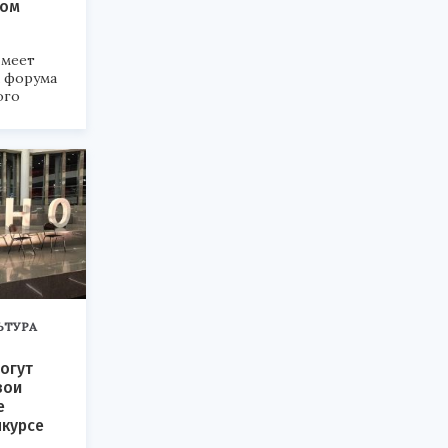
ком
меет
а форума
ого
6».
ЬТУРА
огут
вои
е
нкурсе