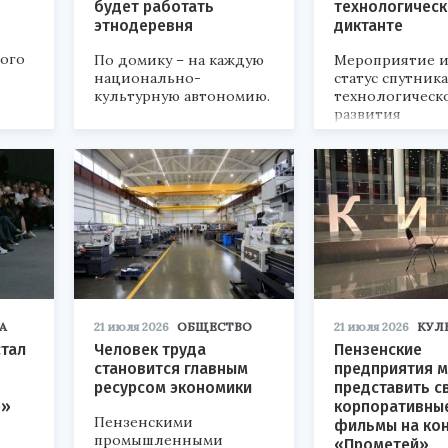
будет работать
технологичес
этнодеревня
диктанте
кого
По домику – на каждую
Мероприятие и
национально-
статус спутник
культурную автономию.
технологическ
развития
«Технопром-202
А
21 июля 2026
ОБЩЕСТВО
21 июля 2026
КУЛ
стал
Человек труда
Пензенские
становится главным
предприятия м
ресурсом экономики
представить с
р»
корпоративны
Пензенскими
фильмы на ко
промышленными
«Прометей»