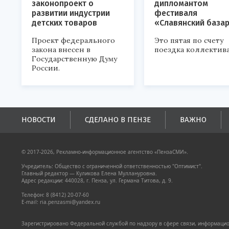
законопроект о
дипломантом
развитии индустрии
фестиваля
детских товаров
«Славянский база
Проект федерального
Это пятая по счету
закона внесен в
поездка коллектива
Государственную Думу
России.
НОВОСТИ
СДЕЛАНО В ПЕНЗЕ
ВАЖНО
© 2017-2026, Рекламно-информационное агентство «ПензаСМИ».
Учредитель: Общество с ограниченной ответственностью "Оптимист".
Главный редактор — Куликова Елена Муллануровна.
Адрес редакции: 440028, г. Пенза, ул. Германа Титова, д. 9.
Телефон: 8 (8412) 20-07-60
E-mail: ria.penzasmi@yandex.ru
Зарегистрировано Федеральной службой по надзору в сфере связи, информацион