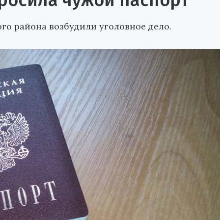
росила чужой паспорт
го района возбудили уголовное дело.