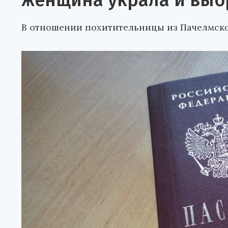
женщина украла и выб
В отношении похитительницы из Пачелмско