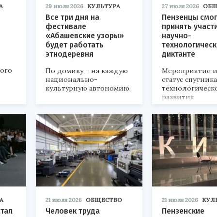
А
29 июля 2026
КУЛЬТУРА
27 июля 2026
ОБЩ
Все три дня на
Пензенцы смог
фестивале
принять участ
«Абашевские узоры»
научно-
будет работать
технологичес
этнодеревня
диктанте
кого
По домику – на каждую
Мероприятие и
национально-
статус спутник
культурную автономию.
технологическ
развития
«Технопром-202
А
21 июля 2026
ОБЩЕСТВО
21 июля 2026
КУЛ
стал
Человек труда
Пензенские