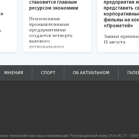
становится главным
предприятия м
ресурсом экономики
представить с
р»
корпоративны
Пензенскими
фильмы на ко
промышленными
«Прометей»
предприятиями
.
создается четверть
Заявки приним
валового
15 августа.
регионального
продукта и
обеспечивается до
половины налоговых
поступлений в
МНЕНИЯ
СПОРТ
ОБ АКТУАЛЬНОМ
ГАЛЕ
бюджеты всех уровней.
ных технологий и массовых коммуникаций. Регистрационный номер ЭЛ № ФС 77 - 72693 