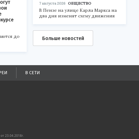
огут
7 августа 2026
ОБЩЕСТВО
вои
В Пензе на улице Карла Маркса на
е
два дня изменят схему движения
нкурсе
аются до
Больше новостей
РЕИ
В СЕТИ
от 23.04.2018г.