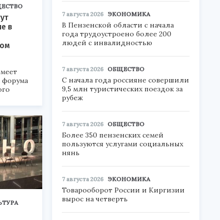
ЕСТВО
7 августа 2026
ЭКОНОМИКА
ут
В Пензенской области с начала
ие в
года трудоустроено более 200
людей с инвалидностью
ком
7 августа 2026
ОБЩЕСТВО
меет
С начала года россияне совершили
а форума
9,5 млн туристических поездок за
ого
рубеж
6».
7 августа 2026
ОБЩЕСТВО
Более 350 пензенских семей
пользуются услугами социальных
нянь
7 августа 2026
ЭКОНОМИКА
Товарооборот России и Киргизии
вырос на четверть
ЬТУРА