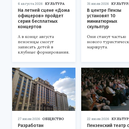
6 августа 2026
КУЛЬТУРА
31 июля 2026
КУЛЬТУР
На летней сцене «Дома
В центре Пензы
офицеров» пройдет
установят 10
серия бесплатных
миниатюрных
концертов
скульптур
А в конце августа
Они станут частью
пензенцы смогут
нового туристичес
записать детей в
маршрута.
клубные формирования.
27 июля 2026
ОБЩЕСТВО
22 июля 2026
КУЛЬТУР
Разработан
Пензенский театр 